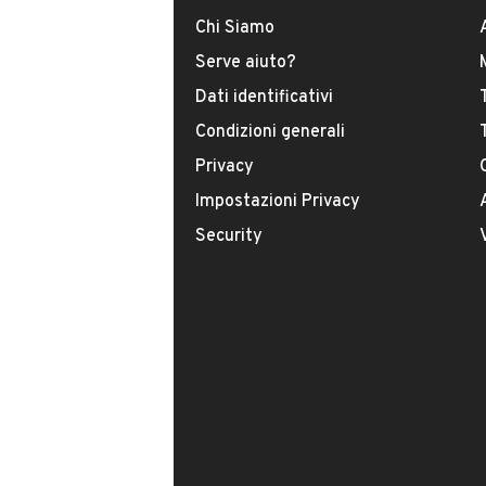
Chi Siamo
Serve aiuto?
Dati identificativi
Condizioni generali
Il tuo nome:
Privacy
Impostazioni Privacy
Security
Il tuo numero di telefono:
Facendo clic sul pulsante do il mio consenso
indicato nella nostra
informativa sulla priv