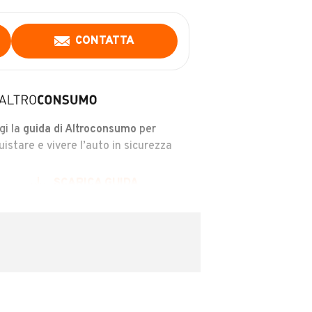
CONTATTA
gi la
guida di Altroconsumo
per
uistare e vivere l’auto in sicurezza
SCARICA GUIDA