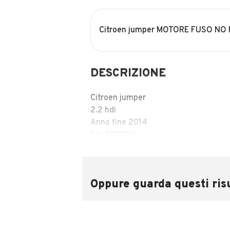
Citroen jumper MOTORE FUSO NO
DESCRIZIONE
Citroen jumper
2.2 hdi
Anno fine 2014
Km 200000
MOTORE FUSO
CARROZZERIA IN OTTIME CONDIZION
INTERNI IN OTTIMO STATO
Oppure guarda questi risu
PREZZO 2000
INFORMAZIONI VEICOLO