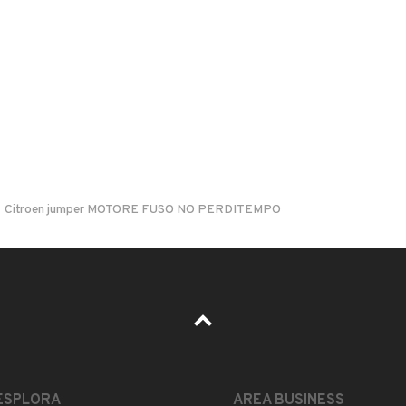
il di notifica
per ogni chiamata ricevuta.
Citroen jumper MOTORE FUSO NO PERDITEMPO
Il prezzo è trattabile?
Accettate permute?
Quali sono le condizioni della garanzia?
ESPLORA
AREA BUSINESS