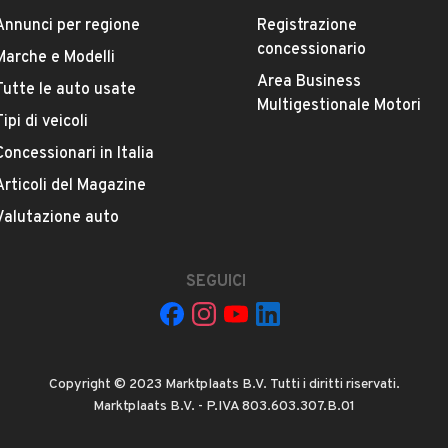
Annunci per regione
Registrazione
concessionario
Marche e Modelli
Area Business
Tutte le auto usate
Multigestionale Motori
Tipi di veicoli
La tua mail:
Concessionari in Italia
Articoli del Magazine
Valutazione auto
SEGUICI
 ad Automobile S.r.l. a utilizzare i miei contatti secondo quanto
acy
, ad esempio per inviare delle raccomandazioni per veicoli simili.
Copyright © 2023 Marktplaats B.V. Tutti i diritti riservati.
INVIA MESSAGGIO
Marktplaats B.V. - P.IVA 803.603.307.B.01