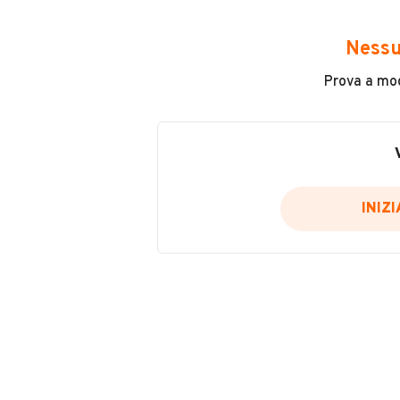
Marca
Nessu
Citroën
Prova a modi
Chilometri
199.000
Tipologia
Altro
INIZ
Cilindrata
0
VENDITORE
AP autousate