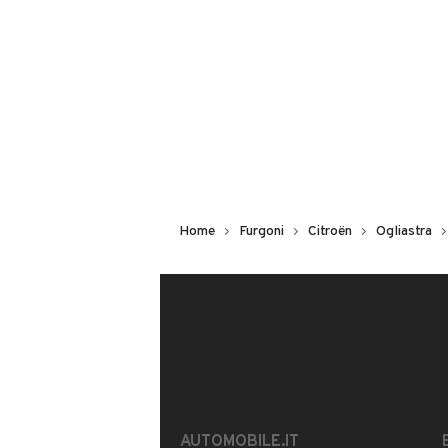
Iscritto da 1 anno
via roma 394, 08047, Tertenia
MOSTRA NUMERO
Notifiche chiamate attive
Questo venditore
riceverà un’e-ma
Home
Furgoni
Citroën
Ogliastra
CONTATTA IL VENDITORE
Il veicolo è ancora disponibile?
Offrite finanziamenti?
È possibile vedere più foto?
AUTOMOBILE.IT