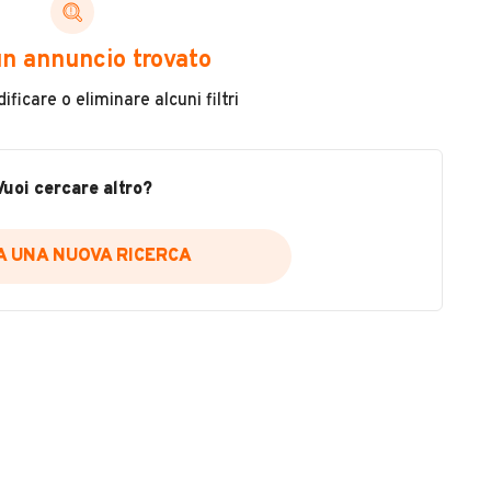
Immatricolazione
n annuncio trovato
2014
ficare o eliminare alcuni filtri
Carburante
Diesel
Vuoi cercare altro?
Usato / Nuovo
Usato
IA UNA NUOVA RICERCA
VEDI TUTTI