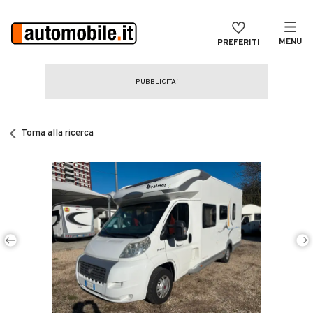
MENU
PREFERITI
CERCA
VENDI
Auto
MAGAZINE
Auto usate
Torna alla ricerca
ACCEDI
Auto Km 0
Auto Nuove
Noleggio a lungo termine
Auto d'epoca
Moto
Camper