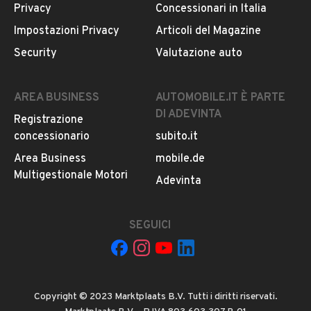
VIA CERNAIA, 14, 10122, 10122, Torino
Privacy
Concessionari in Italia
Altro
Impostazioni Privacy
Articoli del Magazine
Veranda
MOSTRA NUMERO
Energia solare
Security
Valutazione auto
WC
Riscaldamento ausiliario
CONTATTA IL VENDITORE
AREA BUSINESS
AUTOMOBILE.IT È PARTE
Letto
DI ADEVINTA
Chiusura centralizzata
Registrazione
Il veicolo è ancora disponibile?
Sensori di parcheggio
concessionario
subito.it
Servosterzo
Il prezzo è trattabile?
Area Business
mobile.de
ABS
Offrite finanziamenti?
Multigestionale Motori
Adevinta
ESP
Accettate permute?
È possibile vedere più foto?
SEGUICI
Quali sono le condizioni della garanzia?
Copyright © 2023 Marktplaats B.V. Tutti i diritti riservati.