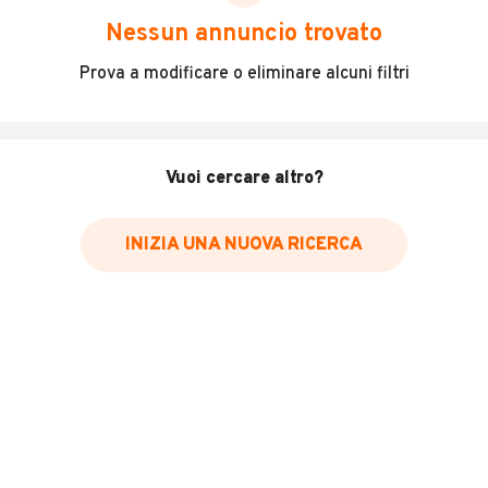
DESCRIZIONE
Nessun annuncio trovato
SOLO A NOLEGGIO LUNGO TERMINE
Prova a modificare o eliminare alcuni filtri
Veicolo nuovo, subito disponibile
Tutti
gli importi si intendono IVA ESCLUSA.
Vuoi cercare altro?
INIZIA UNA NUOVA RICERCA
POSSIBILITA’
DI PERSONALIZZARE I PACCHETTI NOLEGGIO PER
LEGGI TUTTO
DURATA, KM E ANTICIPO!
INFORMAZIONI VEICOLO
Marca
Fiat