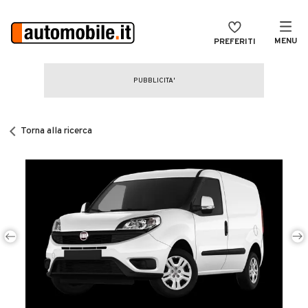
MENU
PREFERITI
CERCA
VENDI
Auto
MAGAZINE
Auto usate
Torna alla ricerca
ACCEDI
Auto Km 0
Auto Nuove
Noleggio a lungo termine
Auto d'epoca
Moto
Camper