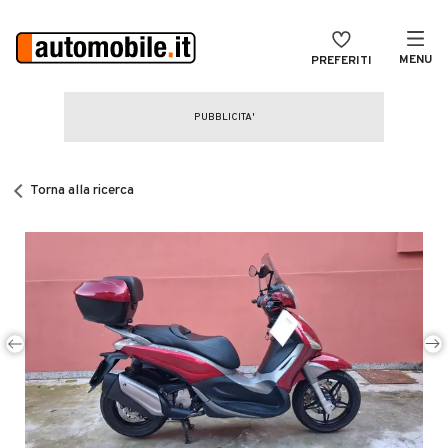
MENU
PREFERITI
CERCA
VENDI
Auto
MAGAZINE
Auto usate
Torna alla ricerca
ACCEDI
Auto Km 0
Auto Nuove
Noleggio a lungo termine
Auto d'epoca
Moto
Camper