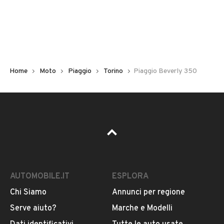
Chilometri
37.700
Immatricolazione
2012
Home
Moto
Piaggio
Torino
Piaggio Beverly 350
Cambio
Cambio automatico
Carburante
VEDI TUTTI
Benzina
AUTOMOBILE.IT
ESPLORA
Cilindrata
VENDITORE
350
Chi Siamo
Annunci per regione
Serve aiuto?
Marche e Modelli
VIGNA MOTOR SRL
Tipologia