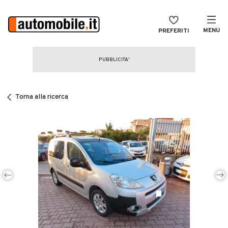
MENU
PREFERITI
CERCA
VENDI
Auto
MAGAZINE
Auto usate
Torna alla ricerca
ACCEDI
Auto Km 0
Auto Nuove
Noleggio a lungo termine
Auto d'epoca
Moto
Camper