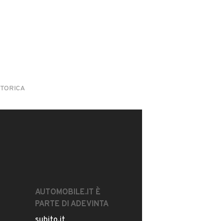
STORICA
AUTOMOBILE.IT È
PARTE DI ADEVINTA
subito.it