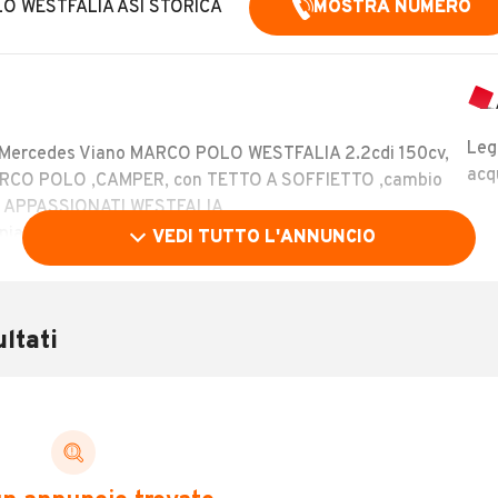
LO WESTFALIA ASI STORICA
MOSTRA NUMERO
Leg
Mercedes Viano MARCO POLO WESTFALIA 2.2cdi 150cv,
acq
ARCO POLO ,CAMPER, con TETTO A SOFFIETTO ,cambio
RI, APPASSIONATI WESTFALIA
i piattaforma.
VEDI TUTTO L'ANNUNCIO
sta se veramente interessati disponibile VIDEO
 VIDEOCHIAMATA.
ltati
interni in PERFETTISSIME CONDIZIONI 10 / 10.
LEGGI TUTTO