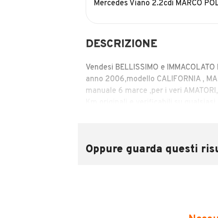
Mercedes Viano 2.2cdi MARCO PO
DESCRIZIONE
Vendesi BELLISSIMO e IMMACOLATO 
anno 2006,modello CALIFORNIA , M
manuale 6 marce ,per i veri AMATO
Km originali e verificabili su qualsias
LE FOTO PARLANO DA SOLE , su richie
COMPLETO interno/esterno e anche
Oppure guarda questi risu
Meccanicamente, esteticamente e di 
Auto già STORICA / ASI / D’EPOCA.
Batterie nuove 10/2024