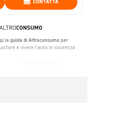
CONTATTA
gi la
guida di Altroconsumo
per
uistare e vivere l’auto in sicurezza
SCARICA GUIDA