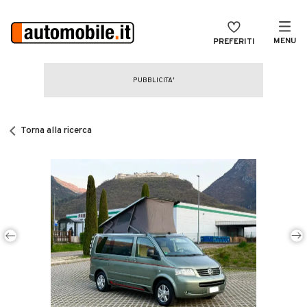
MENU
PREFERITI
CERCA
VENDI
Auto
MAGAZINE
Auto usate
Torna alla ricerca
ACCEDI
Auto Km 0
Auto Nuove
Noleggio a lungo termine
Auto d'epoca
Moto
Camper