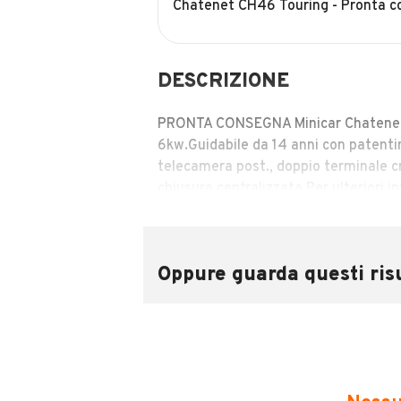
Chatenet CH46 Touring - Pronta 
DESCRIZIONE
PRONTA CONSEGNA Minicar Chatenet 
6kw.Guidabile da 14 anni con paten
telecamera post., doppio terminale cro
chiusura centralizzata.Per ulteriori i
AssistenzaUfficio
MOSTRA NUMER
microcar, macchinina 50.
Oppure guarda questi risu
INFORMAZIONI VEICOLO
DATI BASE
CONSUMI
Tipologia