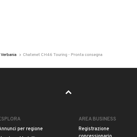
il di notifica
per ogni chiamata ricevuta.
Verbania
Chatenet CH46 Touring - Pronta consegna
L'auto è ancora disponibile?
Offrite finanziamenti?
ESPLORA
AREA BUSINESS
Annunci per regione
Registrazione
concessionario