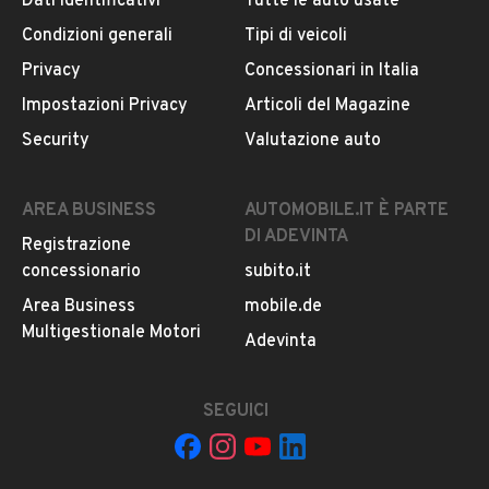
Dati identificativi
Tutte le auto usate
Lun. 09:00 - 12:00 / 14:00 - 19:00
Condizioni generali
Tipi di veicoli
MOSTRA NUMERO
Privacy
Concessionari in Italia
Impostazioni Privacy
Articoli del Magazine
CONTATTA IL VENDITORE
Security
Valutazione auto
Il veicolo è ancora disponibile?
AREA BUSINESS
AUTOMOBILE.IT È PARTE
Il prezzo è trattabile?
DI ADEVINTA
Registrazione
Offrite finanziamenti?
concessionario
subito.it
Accettate permute?
Area Business
mobile.de
È possibile vedere più foto?
Multigestionale Motori
Adevinta
Quali sono le condizioni della garanzia?
SEGUICI