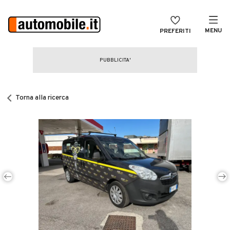
MENU
PREFERITI
CERCA
VENDI
Auto
MAGAZINE
Auto usate
Torna alla ricerca
ACCEDI
Auto Km 0
Auto Nuove
Noleggio a lungo termine
Auto d'epoca
Moto
Camper