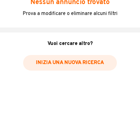
Nessun annuncio trovato
Vettura in condizioni discrete
Prova a modificare o eliminare alcuni filtri
Usato per scopi lavorativi, cinque posti più ampio vano di
carico
Motore buono, frizione nuova ma cambio duro da far
controllare
Vuoi cercare altro?
Disponibile a qualsiasi prova
INIZIA UNA NUOVA RICERCA
INFORMAZIONI VEICOLO
Marca
Fiat
Immatricolazione
2018
Chilometri