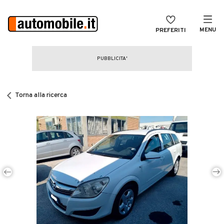
MENU
PREFERITI
CERCA
VENDI
Auto
MAGAZINE
Auto usate
Torna alla ricerca
ACCEDI
Auto Km 0
Auto Nuove
Noleggio a lungo termine
Auto d'epoca
Moto
Camper