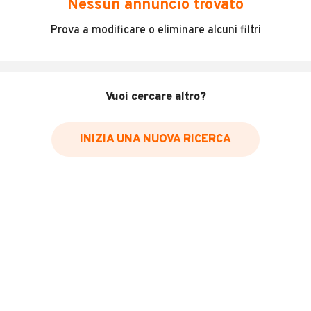
Nessun annuncio trovato
Nota bene: La dotazione tecnica e gli accessori indicati
Prova a modificare o eliminare alcuni filtri
nella presente scheda potrebbero non coincidere con
l'effettivo equipaggiamento del veicolo a causa della non
uniformità dei dati pubblicati dai diversi portali. Ci
scusiamo per l'inconveniente e vi invitiamo a verificare le
Vuoi cercare altro?
caratteristiche dello specifico veicolo. Si declina ogni
responsabilità per eventuali involontarie incongruenze,
che non rappresentano in alcun modo un impegno
INIZIA UNA NUOVA RICERCA
contrattuale.
LEGGI TUTTO
INFORMAZIONI VEICOLO
Marca
Volkswagen