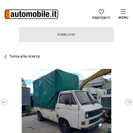
MENU
PREFERITI
CERCA
VENDI
Auto
MAGAZINE
Auto usate
Torna alla ricerca
ACCEDI
Auto Km 0
Auto Nuove
Noleggio a lungo termine
Auto d'epoca
Moto
Camper