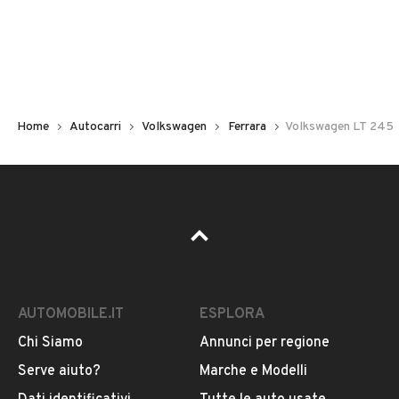
Immatricolazione
1981
Chilometri
220.000
Home
Autocarri
Volkswagen
Ferrara
Volkswagen LT 245
Carburante
Diesel
Potenza
VEDI TUTTI
39 kW (53 CV)
AUTOMOBILE.IT
ESPLORA
Tipologia
VENDITORE
Altro
Chi Siamo
Annunci per regione
Serve aiuto?
Marche e Modelli
AUTODEMOLIZIONI MARANGONI SRL
Usato / Nuovo