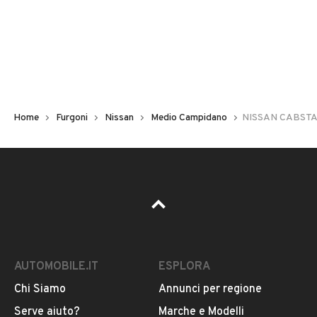
Immatricolazione
2012
Chilometri
424.044
Home
Furgoni
Nissan
Medio Campidano
NISSAN CABSTAR
Carburante
Diesel
Tipologia
VEDI TUTTI
Altro
AUTOMOBILE.IT
ESPLORA
Usato / Nuovo
VENDITORE
Usato
Chi Siamo
Annunci per regione
Serve aiuto?
Marche e Modelli
AUTOPARCO VILLACIDRO S.R.L.