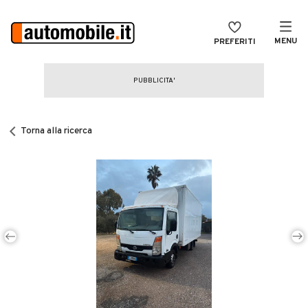
MENU
PREFERITI
CERCA
VENDI
Auto
MAGAZINE
Auto usate
Torna alla ricerca
ACCEDI
Auto Km 0
Auto Nuove
Noleggio a lungo termine
Auto d'epoca
Moto
Camper