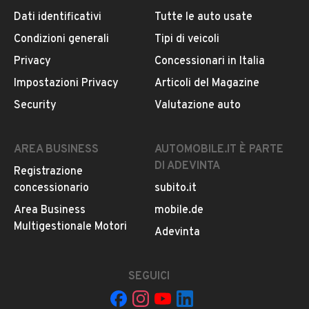
Cilindrata
Dati identificativi
Tutte le auto usate
Iscritto da 2 anni
0
Condizioni generali
Tipi di veicoli
ZONA INDUSTR. EX COMPARTO IREV, SNC , 09039,
Privacy
Concessionari in Italia
Villacidro
Impostazioni Privacy
Articoli del Magazine
Security
Valutazione auto
MOSTRA NUMERO
Notifiche chiamate attive
AREA BUSINESS
AUTOMOBILE.IT È PARTE
Questo venditore
riceverà un’e-mail di notifica
per
DI ADEVINTA
Registrazione
ogni chiamata ricevuta.
concessionario
subito.it
Area Business
mobile.de
Multigestionale Motori
CONTATTA IL VENDITORE
Adevinta
Il veicolo è ancora disponibile?
SEGUICI
Il prezzo è trattabile?
Offrite finanziamenti?