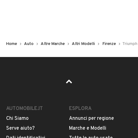
Altre Marche
Modello
Altri Modelli
Home
Auto
Altre Marche
Altri Modelli
Firenze
Triumph 
Versione
-
Carburante
VEDI TUTTI
Benzina
Chilometri
VENDITORE
17.000
AUTOMOBILE.IT
ESPLORA
Chi Siamo
Annunci per regione
Tuscany Classics
Immatricolazione
Iscritto da 3 anni
Serve aiuto?
Marche e Modelli
Luglio 1977