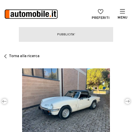
MENU
PREFERITI
CERCA
VENDI
Auto
MAGAZINE
Auto usate
Torna alla ricerca
ACCEDI
Auto Km 0
Auto Nuove
Noleggio a lungo termine
Auto d'epoca
Moto
Camper