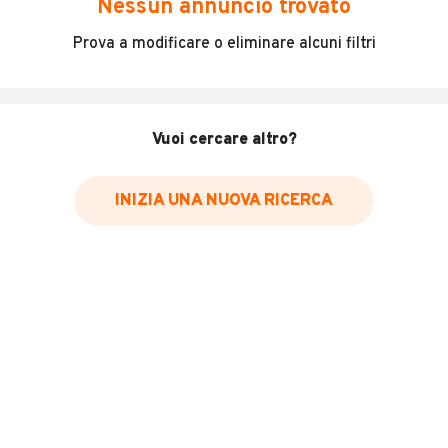
Nessun annuncio trovato
Triumph Spitfire 1500
Prova a modificare o eliminare alcuni filtri
La vettura è stata restaurata alcuni anni fa e si
presenta tutt’ora in ottime condizioni essendo stata
utilizzata pochissimo e rimessa sempre in garage.
Carrozzeria con pochi segni dell’utilizzo, interni ottimi e
Vuoi cercare altro?
meccanica pronta all’uso.
Con hardtop originale
INIZIA UNA NUOVA RICERCA
INFORMAZIONI VEICOLO
DATI BASE
CONSUMI
ESTETICA E CONDIZ
Tipologia
USATO
Marca