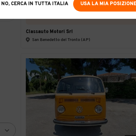
Certificazioni e Garanzie
NO, CERCA IN TUTTA ITALIA
USA LA MIA POSIZION
Storia del veicolo
Classauto Motori Srl
San Benedetto del Tronto (AP)