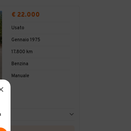
€ 22.000
Usato
Gennaio 1975
17.800 km
Benzina
Manuale
a