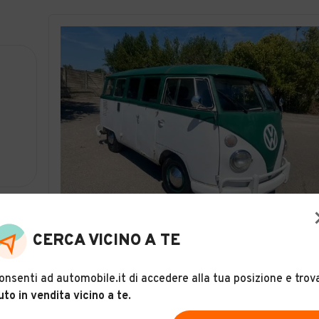
30
CERCA VICINO A TE
Volkswagen T1 Street food
Descrizione
onsenti ad automobile.it di accedere alla tua posizione e trov
uto in vendita vicino a te
.