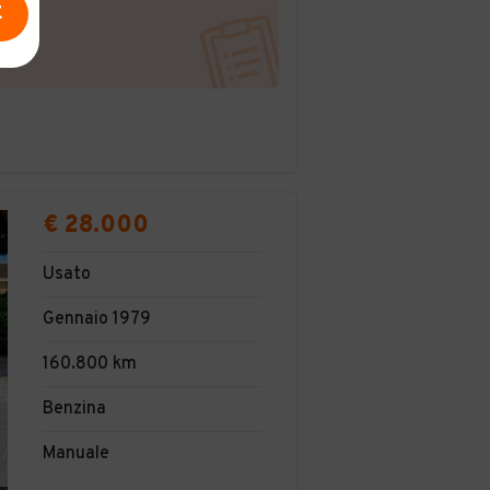
E
€ 28.000
Usato
Gennaio 1979
160.800 km
Benzina
Manuale