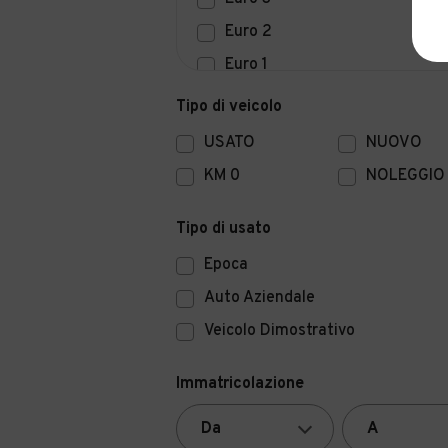
Euro 2
Euro 1
Euro 0
Tipo di veicolo
USATO
NUOVO
KM 0
NOLEGGIO
Tipo di usato
Epoca
Auto Aziendale
Veicolo Dimostrativo
Immatricolazione