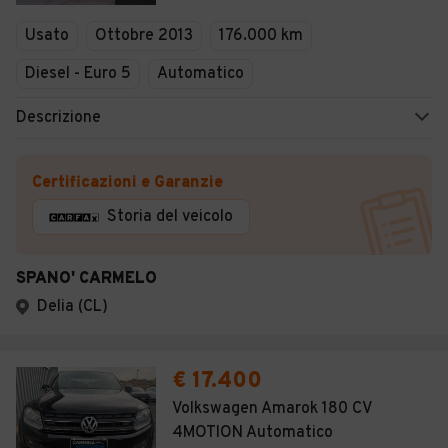
Veicoli Commerciali
Usato
Ottobre 2013
176.000 km
Concessionari
Diesel - Euro 5
Automatico
Descrizione
Certificazioni e Garanzie
Storia del veicolo
SPANO' CARMELO
Delia (CL)
€ 17.400
Volkswagen Amarok 180 CV
4MOTION Automatico