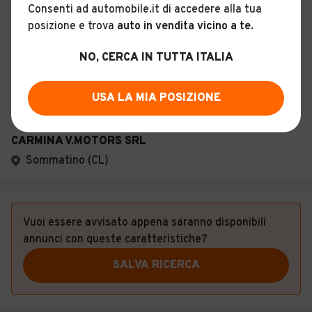
Consenti ad automobile.it di accedere alla tua
posizione e trova
auto in vendita vicino a te
.
Descrizione
NO, CERCA IN TUTTA ITALIA
Certificazioni e Garanzie
USA LA MIA POSIZIONE
Storia del veicolo
CARMINA V.MOTORS SRL
Sommatino (CL)
Vuoi essere avvisato appena saranno disponibili
annunci con queste caratteristiche?
SALVA RICERCA