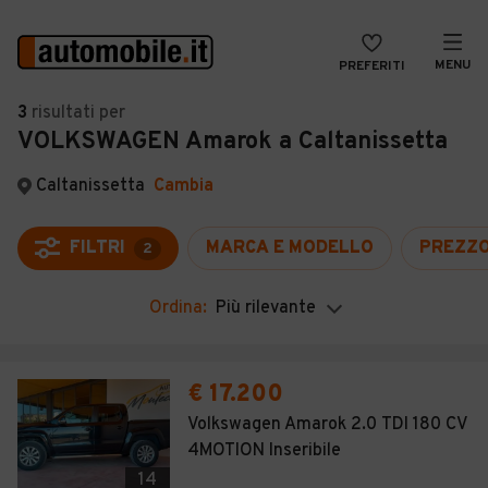
MENU
PREFERITI
CERCA
3
risultati
per
VOLKSWAGEN Amarok a Caltanissetta
VENDI
Auto
MAGAZINE
Auto usate
Caltanissetta
Cambia
ACCEDI
Auto Km 0
FILTRI
MARCA E MODELLO
PREZZ
2
Auto Nuove
Ordina:
Più rilevante
Noleggio a lungo termine
Auto d'epoca
€ 17.200
Moto
Volkswagen Amarok 2.0 TDI 180 CV
4MOTION Inseribile
Camper
14