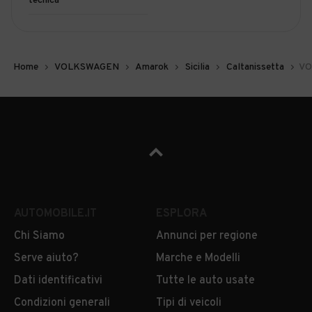
tecnica
Home
VOLKSWAGEN
Amarok
Sicilia
Caltanissetta
VO
AUTOMOBILE.IT
ESPLORA
Chi Siamo
Annunci per regione
Serve aiuto?
Marche e Modelli
Dati identificativi
Tutte le auto usate
Condizioni generali
Tipi di veicoli