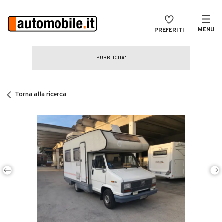
MENU
PREFERITI
CERCA
VENDI
Auto
MAGAZINE
Auto usate
Torna alla ricerca
ACCEDI
Auto Km 0
Auto Nuove
Noleggio a lungo termine
Auto d'epoca
Moto
Camper