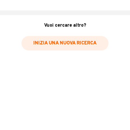
km120.000 perfetto meccanica carrozzeria
Anno 1988
Prezzo euro 5700 telefono
MOSTRA NUMERO
Vuoi cercare altro?
INFORMAZIONI VEICOLO
INIZIA UNA NUOVA RICERCA
Marca
Fiat
Immatricolazione
1989
Chilometri
120
Tipologia
Camper pickup