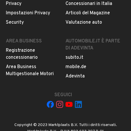
Privacy
Concessionari in Italia
Il veicolo è ancora disponibile?
Impostazioni Privacy
Articoli del Magazine
Il prezzo è trattabile?
Security
Valutazione auto
Offrite finanziamenti?
Accettate permute?
AREA BUSINESS
AUTOMOBILE.IT È PARTE
È possibile vedere più foto?
DI ADEVINTA
Registrazione
Quali sono le condizioni della garanzia?
concessionario
subito.it
Area Business
mobile.de
Multigestionale Motori
Adevinta
SEGUICI
Il tuo nome:
Copyright © 2023 Marktplaats B.V. Tutti i diritti riservati.