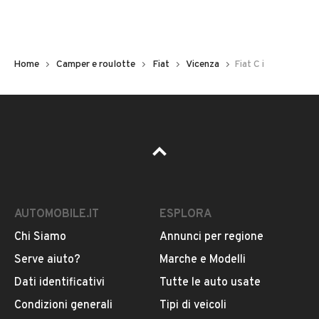
Cambio
VEDI TUTTI
Cambio manuale
Home
Camper e roulotte
Fiat
Vicenza
Fiat C i
Colore
VENDITORE
Beige
Auto 2R
Potenza
Iscritto da 1 anno
85 kW (115 CV)
via Molini 7, 36030, Zugliano
AUTOMOBILE.IT
ESPLORA
Scadenza revisione, anno
Settembre 2023
Chi Siamo
Annunci per regione
MOSTRA NUMERO
Serve aiuto?
Marche e Modelli
Dati identificativi
Tutte le auto usate
CONTATTA IL VENDITORE
Condizioni generali
Tipi di veicoli