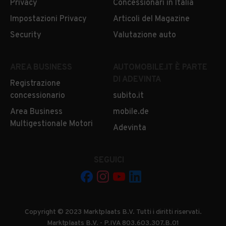
Privacy
Concessionari in Italia
Impostazioni Privacy
Articoli del Magazine
Security
Valutazione auto
AREA BUSINESS
AUTOMOBILE.IT È PARTE
DI ADEVINTA
Registrazione
concessionario
subito.it
Area Business
mobile.de
Multigestionale Motori
Adevinta
SEGUICI
Copyright © 2023 Marktplaats B.V. Tutti i diritti riservati.
Marktplaats B.V. - P.IVA 803.603.307.B.01