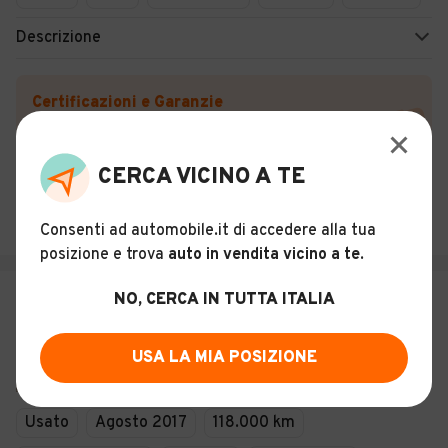
Descrizione
Certificazioni e Garanzie
Storia del veicolo
CERCA VICINO A TE
Vroom Cologno Monzese
Cologno Monzese (MI)
Consenti ad automobile.it di accedere alla tua
posizione e trova
auto in vendita vicino a te
.
€ 16.900
NO, CERCA IN TUTTA ITALIA
ABARTH 695 1.4 Turbo T-Jet XSR
Yamaha Limited Edition
USA LA MIA POSIZIONE
35
Usato
Agosto 2017
118.000 km