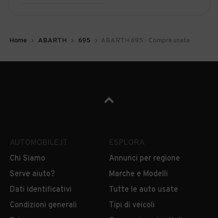
Home
ABARTH
695
ABARTH 695 - Compra usata
AUTOMOBILE.IT
ESPLORA
Chi Siamo
Annunci per regione
Serve aiuto?
Marche e Modelli
Dati identificativi
Tutte le auto usate
Condizioni generali
Tipi di veicoli