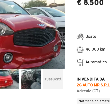
€ 8.500
Usato
48.000 km
Automatico
IN VENDITA DA
2G AUTO MR S.R.L
Acireale (CT)
Notifiche chiamate