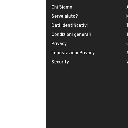
Cambio automatico
Chi Siamo
Vernice speciale
INFORMAZIONI VEICOLO
Serve aiuto?
Cerchi in lega
Sensori di parcheggio posteriori
Dati identificativi
DATI BASE
CONSUMI
Condizioni generali
Privacy
Tipologia
USATO
Impostazioni Privacy
Security
Modello
CH40
Carburante
Diesel
Immatricolazione
Giugno 2019