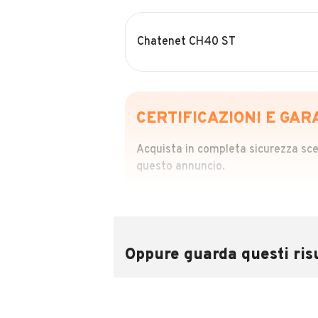
Chatenet CH40 ST
CERTIFICAZIONI E GAR
Acquista in completa sicurezza scegl
questo annuncio.
STORIA DEL VEIC
Richiedi da 39,99
Sponsorizzato
Oppure guarda questi risu
Attraverso il report CARFAX potrai 
utilizzando il numero di targa.