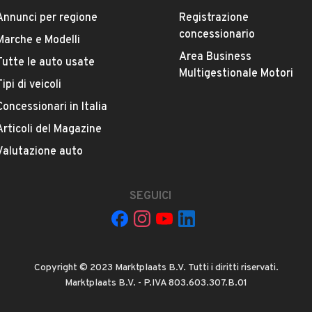
Annunci per regione
Registrazione
concessionario
Marche e Modelli
Area Business
Tutte le auto usate
ESTETICA E CONDIZIONI
ACCESSORI
Multigestionale Motori
Tipi di veicoli
Concessionari in Italia
Marca
CHATENET
Articoli del Magazine
Valutazione auto
Versione
CH40 ST
SEGUICI
Chilometri
48.000
Copyright © 2023 Marktplaats B.V. Tutti i diritti riservati.
Potenza
Marktplaats B.V. - P.IVA 803.603.307.B.01
VEDI TUTTI
6 kW (8 CV)