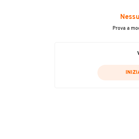
Avrai accesso a tutte le informazio
e sicuro, come:
Nessu
Incidenti in cui è stato coinvolto
Prova a modi
L'ultima lettura del contachilo
Data e luogo di immatricolazio
Data e luogo delle revisioni ef
Importazioni
INIZ
Inserisci il numero di targa per verif
Per saperne di più su CARFAX visit
VERIFIC