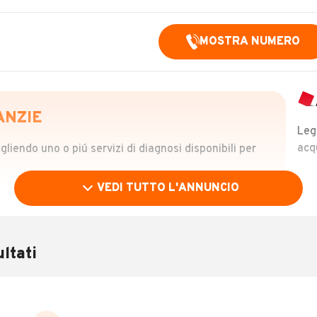
MOSTRA NUMERO
ANZIE
Leg
acq
iendo uno o piú servizi di diagnosi disponibili per
VEDI TUTTO L'ANNUNCIO
OLO
 €
ltati
verificare la storia del veicolo semplicemente