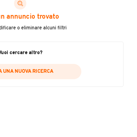
ni di cui necessiti per scegliere in modo trasparente
n annuncio trovato
 il veicolo
ficare o eliminare alcuni filtri
metri
ne
fettuate
Vuoi cercare altro?
IA UNA NUOVA RICERCA
icare la disponibilità del report.
a
il sito web
A DISPONIBILITÀ REPORT