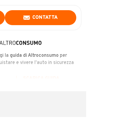
CONTATTA
gi la
guida di Altroconsumo
per
uistare e vivere l’auto in sicurezza
SCARICA GUIDA