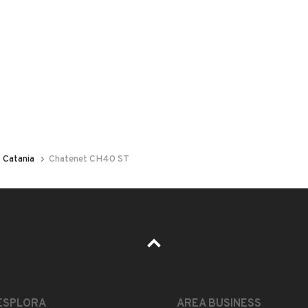
 nelle foto del veicolo o contatta
GU
per riceverlo.
dita:
Catania
Chatenet CH40 ST
BOSCO - GUARDIA
LEGGI TUTTO
ESPLORA
AREA BUSINESS