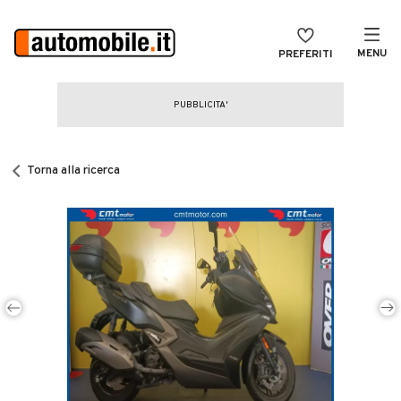
MENU
PREFERITI
CERCA
VENDI
Auto
MAGAZINE
Auto usate
Torna alla ricerca
ACCEDI
Auto Km 0
Auto Nuove
Noleggio a lungo termine
Auto d'epoca
Moto
Camper