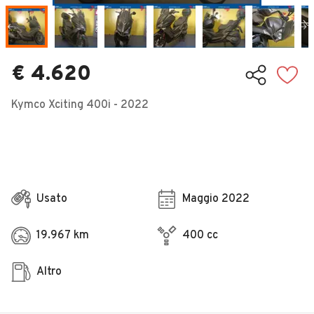
Veicoli Commerciali
Concessionari
€ 4.620
Kymco Xciting 400i - 2022
Usato
Maggio 2022
19.967 km
400 cc
Altro