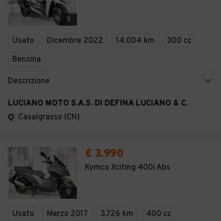
9
Usato
Dicembre 2022
14.004 km
300 cc
Benzina
Descrizione
LUCIANO MOTO S.A.S. DI DEFINA LUCIANO & C.
Casalgrasso (CN)
€ 3.990
Kymco Xciting 400i Abs
9
Usato
Marzo 2017
3.726 km
400 cc