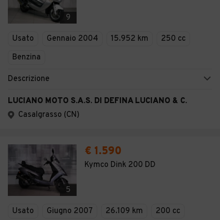
9
Usato
Gennaio 2004
15.952 km
250 cc
Benzina
Descrizione
LUCIANO MOTO S.A.S. DI DEFINA LUCIANO & C.
Casalgrasso (CN)
€ 1.590
Kymco Dink 200 DD
5
Usato
Giugno 2007
26.109 km
200 cc