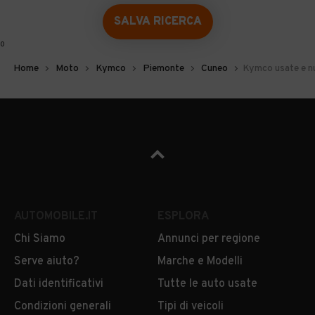
SALVA RICERCA
0
Home
Moto
Kymco
Piemonte
Cuneo
Kymco usate e n
AUTOMOBILE.IT
ESPLORA
Chi Siamo
Annunci per regione
Serve aiuto?
Marche e Modelli
Dati identificativi
Tutte le auto usate
Condizioni generali
Tipi di veicoli