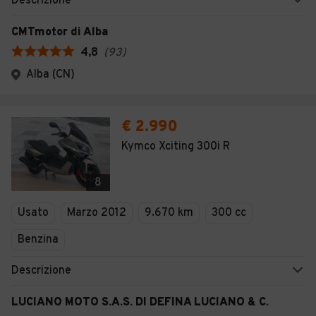
Descrizione
CMTmotor di Alba
4,8
(
93
)
Alba (CN)
€ 2.990
Kymco Xciting 300i R
8
Usato
Marzo 2012
9.670 km
300 cc
Benzina
Descrizione
LUCIANO MOTO S.A.S. DI DEFINA LUCIANO & C.