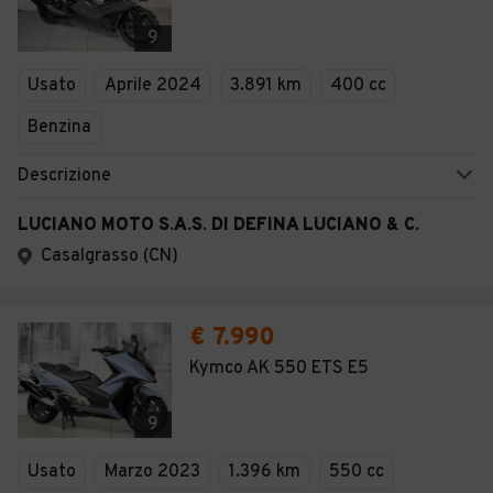
9
Usato
Aprile 2024
3.891 km
400 cc
Benzina
Descrizione
LUCIANO MOTO S.A.S. DI DEFINA LUCIANO & C.
Casalgrasso (CN)
€ 7.990
Kymco AK 550 ETS E5
9
Usato
Marzo 2023
1.396 km
550 cc