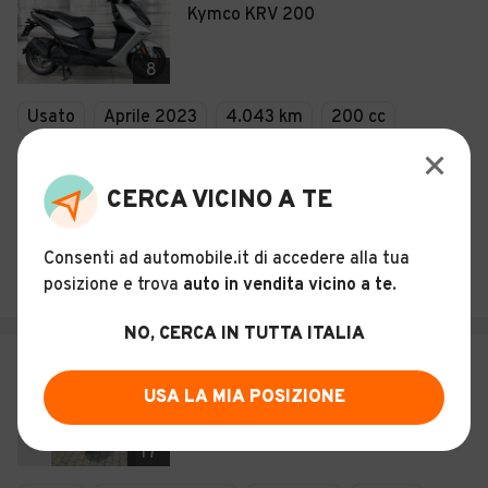
Kymco KRV 200
8
Usato
Aprile 2023
4.043 km
200 cc
Benzina
CERCA VICINO A TE
Descrizione
LUCIANO MOTO S.A.S. DI DEFINA LUCIANO & C.
Consenti ad automobile.it di accedere alla tua
posizione e trova
auto in vendita vicino a te
.
Casalgrasso (CN)
NO, CERCA IN TUTTA ITALIA
€ 3.800
USA LA MIA POSIZIONE
QUAD 300 SPORTIVO KYMCO
MAXXER
17