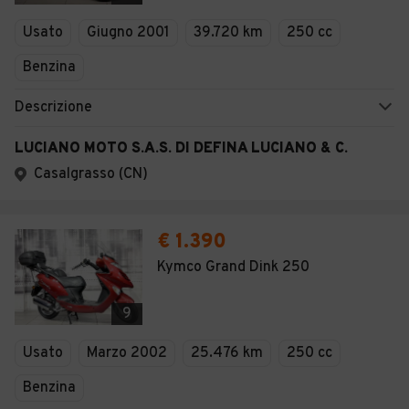
Veicoli Commerciali
Usato
Giugno 2001
39.720 km
250 cc
Concessionari
Benzina
Descrizione
LUCIANO MOTO S.A.S. DI DEFINA LUCIANO & C.
Casalgrasso (CN)
€ 1.390
Kymco Grand Dink 250
9
Usato
Marzo 2002
25.476 km
250 cc
Benzina