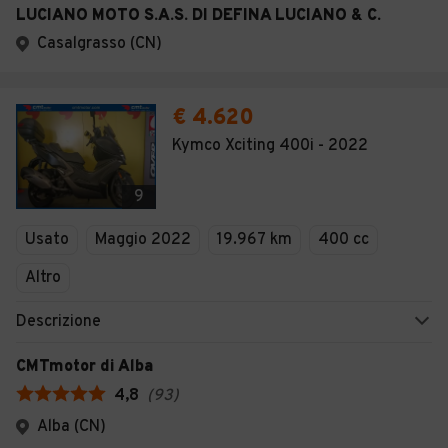
LUCIANO MOTO S.A.S. DI DEFINA LUCIANO & C.
Casalgrasso (CN)
€ 4.620
Kymco Xciting 400i - 2022
9
Usato
Maggio 2022
19.967 km
400 cc
Altro
Descrizione
CMTmotor di Alba
4,8
(
93
)
Alba (CN)