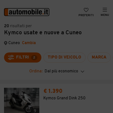
MENU
PREFERITI
CERCA
20
risultati
per
Kymco usate e nuove a Cuneo
VENDI
Auto
MAGAZINE
Auto usate
Cuneo
Cambia
ACCEDI
Auto Km 0
FILTRI
TIPO DI VEICOLO
MARCA
2
Auto Nuove
Ordina:
Dal più economico
Noleggio a lungo termine
Auto d'epoca
€ 1.390
Moto
Kymco Grand Dink 250
Camper
9