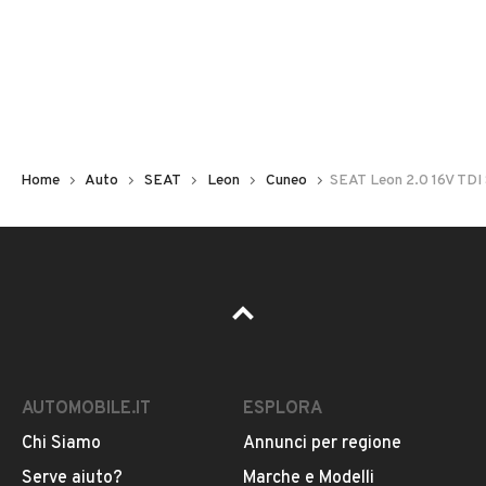
Non hai il numero di targa? Cercalo nelle foto del veicolo
o contatta
il venditore al telefono
o
via e-mail
per
riceverlo.
Home
Auto
SEAT
Leon
Cuneo
SEAT Leon 2.0 16V TDI 
AUTOMOBILE.IT
ESPLORA
Chi Siamo
Annunci per regione
Pubblicità
Serve aiuto?
Marche e Modelli