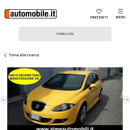
MENU
PREFERITI
CERCA
VENDI
Auto
MAGAZINE
Auto usate
Torna alla ricerca
ACCEDI
Auto Km 0
Auto Nuove
Noleggio a lungo termine
Auto d'epoca
Moto
Camper