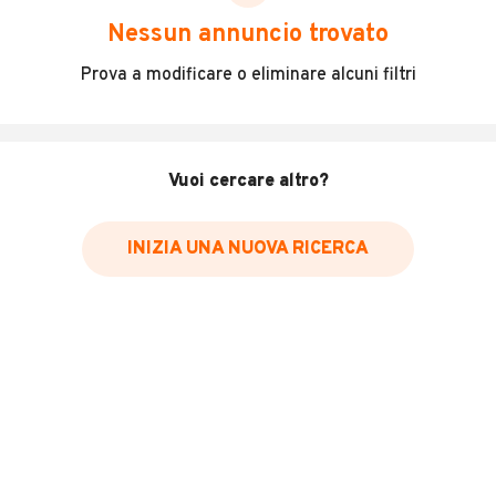
scegliere in modo trasparente e sicuro, come:
Nessun annuncio trovato
Incidenti in cui è stato coinvolto il veicolo
Prova a modificare o eliminare alcuni filtri
L'ultima lettura del contachilometri
Data e luogo di immatricolazione
Data e luogo delle revisioni effettuate
Vuoi cercare altro?
Importazioni
INIZIA UNA NUOVA RICERCA
Inserisci il numero di targa per verificare la disponibilità
del report.
Per saperne di più su CARFAX visita
il sito web
VERIFICA DISPONIBILITÀ REPORT