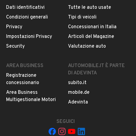
Dati identificativi
Tutte le auto usate
Condizioni generali
Tipi di veicoli
DESCRIZIONE
Privacy
Concessionari in Italia
[Rif. 19139640]
Impostazioni Privacy
Articoli del Magazine
AUTOVETTURA UNICO PROPRIETARIO IN OTTIME
Security
Valutazione auto
CONDIZIONI DI MECCANICA. QUALCHE EVENTUALE
SISTEMAZIONE E' NECESSARIA SUL PARAFANGO
ANTERIORE DESTRO.
AREA BUSINESS
AUTOMOBILE.IT È PARTE
DI ADEVINTA
Registrazione
TUTTA LA MANUTENZIONE REGOLARE E DOCUMENTATA,
concessionario
subito.it
TUTTA ESEGUITA PRESSO IL NOSTRO SERVICE SIN
DALLA CONSEGNA DELL'AUTO DA NUOVA.
Area Business
mobile.de
Multigestionale Motori
LEGGI TUTTO
Adevinta
KIT FRIZIONE CON VOLANO SOSTITUITI A 185000KM E
CINGHIA DISTRIBUZIONE COMPLETA A 181000KM.
SEGUICI
INFORMAZIONI VEICOLO
ULTIMO TAGLIANDO ESEGUITO A 215000KM