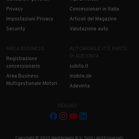
Privacy
Concessionari in Italia
Impostazioni Privacy
Articoli del Magazine
Security
Valutazione auto
AREA BUSINESS
AUTOMOBILE.IT È PARTE
DI ADEVINTA
Registrazione
concessionario
subito.it
Area Business
mobile.de
Multigestionale Motori
Adevinta
SEGUICI
Copyright © 2023 Marktplaats B.V. Tutti i diritti riservati.