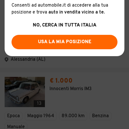
Consenti ad automobile.it di accedere alla tua
Descrizione
posizione e trova
auto in vendita vicino a te
.
NO, CERCA IN TUTTA ITALIA
Certificazioni e Garanzie
Storia del veicolo
USA LA MIA POSIZIONE
Alessandria (AL)
€ 1.000
Innocenti Morris IM3
13
Epoca
Maggio 1964
89.000 km
Benzina
Manuale