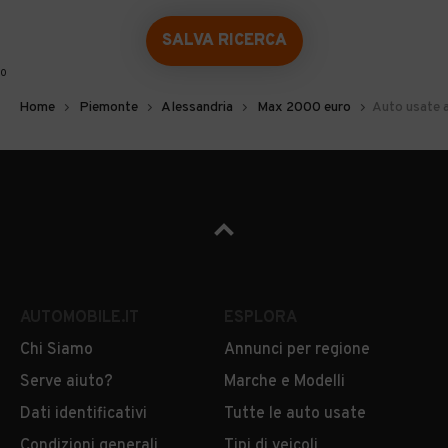
SALVA RICERCA
0
Home
Piemonte
Alessandria
Max 2000 euro
Auto usate a
AUTOMOBILE.IT
ESPLORA
Chi Siamo
Annunci per regione
Serve aiuto?
Marche e Modelli
Dati identificativi
Tutte le auto usate
Condizioni generali
Tipi di veicoli