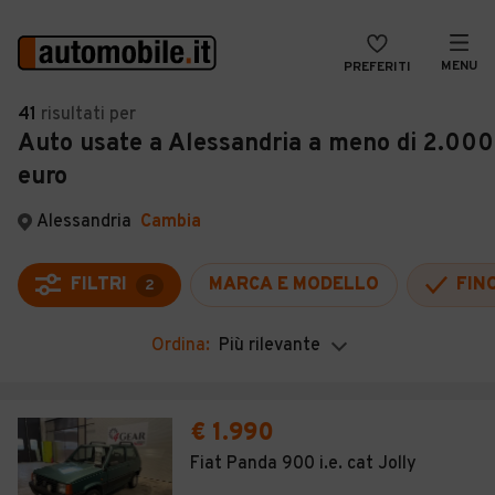
MENU
PREFERITI
CERCA
41
risultati
per
Auto usate a Alessandria a meno di 2.000
VENDI
Auto
euro
MAGAZINE
Auto usate
Alessandria
Cambia
ACCEDI
Auto Km 0
Auto Nuove
FILTRI
MARCA E MODELLO
FIN
2
Noleggio a lungo termine
Ordina:
Più rilevante
Auto d'epoca
Moto
€ 1.990
Camper
Fiat Panda 900 i.e. cat Jolly