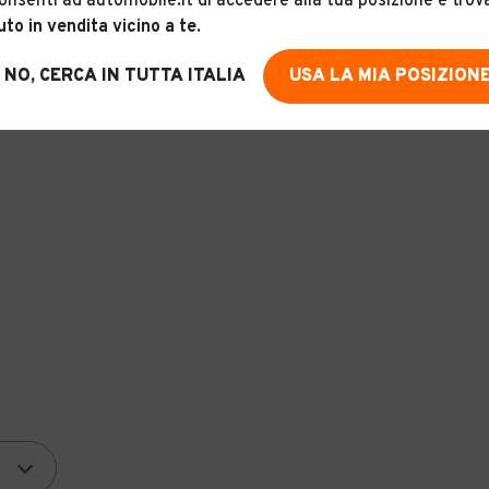
onsenti ad automobile.it di accedere alla tua posizione e trov
uto in vendita vicino a te
.
NO, CERCA IN TUTTA ITALIA
USA LA MIA POSIZION