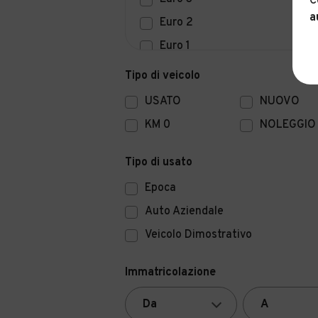
C
a
Euro 2
Euro 1
Euro 0
Tipo di veicolo
USATO
NUOVO
KM 0
NOLEGGIO
Tipo di usato
Epoca
Auto Aziendale
Veicolo Dimostrativo
Immatricolazione