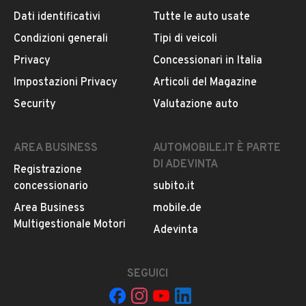
Dati identificativi
Tutte le auto usate
Condizioni generali
Tipi di veicoli
DESCRIZIONE
Privacy
Concessionari in Italia
VEICOLO COMMERCIALE PARI AL NUOVO FURGONATO
Impostazioni Privacy
Articoli del Magazine
LAMIERATO
Security
Valutazione auto
ALIMENTAZIONE - DIESEL
CILINDRATA - 2.0
AREA BUSINESS
AUTOMOBILE.IT È PARTE
CAVALLI - 131
DI ADEVINTA
Registrazione
KW - 96
concessionario
subito.it
ANNO - AGOSTO 2017
CHILOMETRI - 130.000
Area Business
mobile.de
OMOLOGATO 3 POSTI
Multigestionale Motori
LEGGI TUTTO
Adevinta
PORTATA: 1500 KG
QUALSIASI PROVA E SU STRADAEURO6C
SEGUICI
INFORMAZIONI VEICOLO
CINGHIA DISTRIBUZIONE FATTA A 120'000KM
TAGLIANDO FATTO A 115'000km