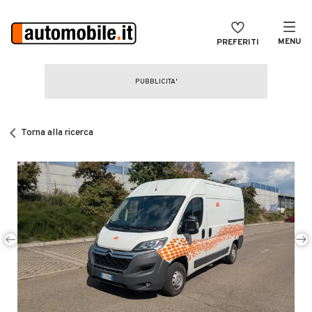
MENU
PREFERITI
CERCA
VENDI
Auto
MAGAZINE
Auto usate
Torna alla ricerca
ACCEDI
Auto Km 0
Auto Nuove
Noleggio a lungo termine
Auto d'epoca
Moto
Camper