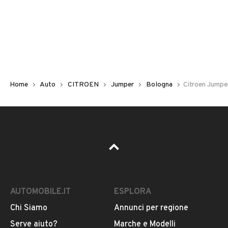
Non hai il numero di targa? Cercalo nelle foto del veicolo
o contatta
il venditore al telefono
o
via e-mail
per
riceverlo.
Home
Auto
CITROEN
Jumper
Bologna
Citroen Jump
AUTOMOBILE.IT
ESPLORA
Chi Siamo
Annunci per regione
Pubblicità
Serve aiuto?
Marche e Modelli