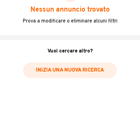
scegliere in modo trasparente e sicuro, come:
Nessun annuncio trovato
Incidenti in cui è stato coinvolto il veicolo
Prova a modificare o eliminare alcuni filtri
L'ultima lettura del contachilometri
Data e luogo di immatricolazione
Data e luogo delle revisioni effettuate
Vuoi cercare altro?
Importazioni
INIZIA UNA NUOVA RICERCA
Inserisci il numero di targa per verificare la disponibilità
del report.
Per saperne di più su CARFAX visita
il sito web
VERIFICA DISPONIBILITÀ REPORT