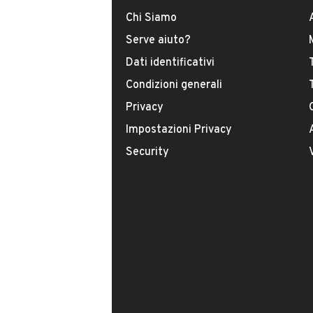
DATI BASE
CONSUMI
Chi Siamo
Serve aiuto?
Tipologia
Dati identificativi
USATO
Condizioni generali
Modello
Privacy
D-Max
Impostazioni Privacy
Security
Carburante
Diesel
Immatricolazione
Agosto 2006
Cambio
VENDITORE
Cambio automatico