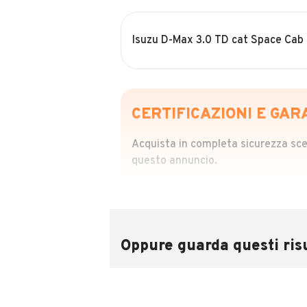
Isuzu D-Max 3.0 TD cat Space Cab
CERTIFICAZIONI E GAR
Acquista in completa sicurezza scegl
questo annuncio.
STORIA DEL VEIC
Richiedi da 39,99
Sponsorizzato
Oppure guarda questi risu
Attraverso il report CARFAX potrai 
utilizzando il numero di targa.