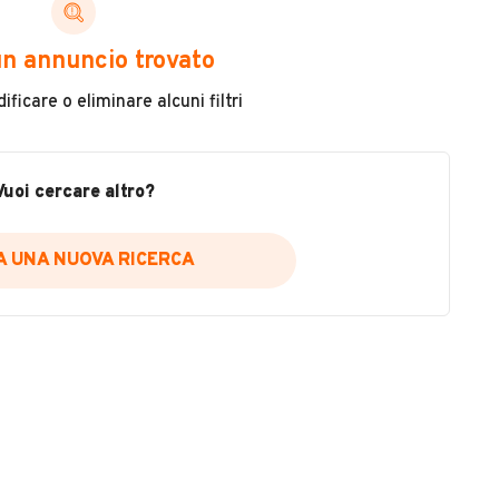
ni di cui necessiti per scegliere in modo trasparente
n annuncio trovato
 il veicolo
ficare o eliminare alcuni filtri
metri
ne
fettuate
Vuoi cercare altro?
IA UNA NUOVA RICERCA
icare la disponibilità del report.
a
il sito web
A DISPONIBILITÀ REPORT