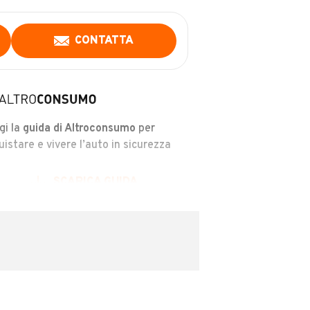
CONTATTA
gi la
guida di Altroconsumo
per
uistare e vivere l’auto in sicurezza
SCARICA GUIDA