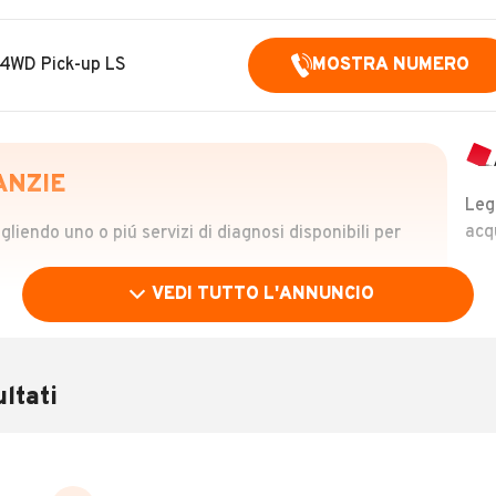
 4WD Pick-up LS
MOSTRA NUMERO
ANZIE
Leg
acq
iendo uno o piú servizi di diagnosi disponibili per
VEDI TUTTO L'ANNUNCIO
OLO
 €
ltati
verificare la storia del veicolo semplicemente