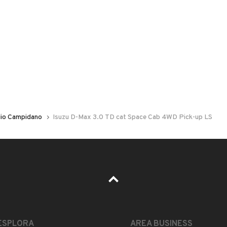
 nelle foto del veicolo o contatta
GU
per riceverlo.
on ridotte
io Campidano
Isuzu D-Max 3.0 TD cat Space Cab 4WD Pick-up LS
ca appena eseguiti.( Circa 3000€)
app)
ESPLORA
AREA BUSINESS