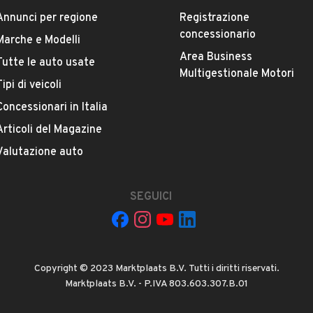
ESTETICA E CONDIZIONI
ACCESSORI
Annunci per regione
Registrazione
concessionario
Marche e Modelli
Marca
Area Business
Tutte le auto usate
ISUZU
Multigestionale Motori
Tipi di veicoli
Versione
Concessionari in Italia
3.0 TD Space Cab 4WD Pick-up LS
Articoli del Magazine
Valutazione auto
Chilometri
226.000
SEGUICI
Potenza
VEDI TUTTI
96 kW (130 CV)
Copyright © 2023 Marktplaats B.V. Tutti i diritti riservati.
Numero di porte
Marktplaats B.V. - P.IVA 803.603.307.B.01
2 o 3 porte