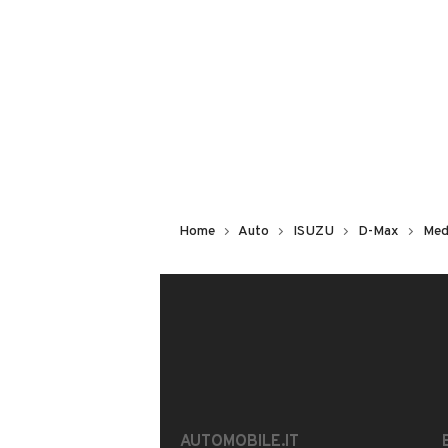
Non hai il numero di targa? Cercalo
il venditore al telefono
o
via e-mail
DESCRIZIONE
Vendo per conto di un amico
Isuzu d-max 3.0 cambio automatico,c
Home
Auto
ISUZU
D-Max
Med
Buone condizioni generali
Numerosi lavori di motore e meccani
Vendo per inutilizzo
Possibilità di finanziamento
Info ️
MOSTRA NUMERO
(solo whats
INFORMAZIONI VEICOLO
AUTOMOBILE.IT