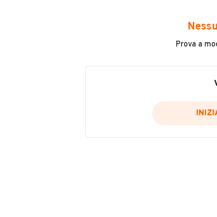
Avrai accesso a tutte le informazio
e sicuro, come:
Nessu
Incidenti in cui è stato coinvolto
Prova a modi
L'ultima lettura del contachilo
Data e luogo di immatricolazio
Data e luogo delle revisioni ef
Importazioni
INIZ
Inserisci il numero di targa per verif
Per saperne di più su CARFAX visit
VERIFIC