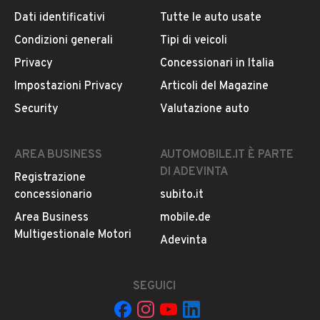
Dati identificativi
Tutte le auto usate
Condizioni generali
Tipi di veicoli
DESCRIZIONE
Privacy
Concessionari in Italia
Nuovissima Renault Scenic cross,1.5 dci
Impostazioni Privacy
Articoli del Magazine
Full optional
Security
Valutazione auto
Navigatore, retrocamera,cerchi in lega, doppie chiavi
Auto pari al nuovo
Possibilità di finanziamento anche senza busta paga
AREA BUSINESS
AUTOMOBILE.IT È PARTE
DI ADEVINTA
Registrazione
concessionario
subito.it
INFORMAZIONI VEICOLO
Area Business
mobile.de
DATI BASE
CONSUMI
ESTETICA E CONDIZ
Multigestionale Motori
Adevinta
Tipologia
SEGUICI
USATO