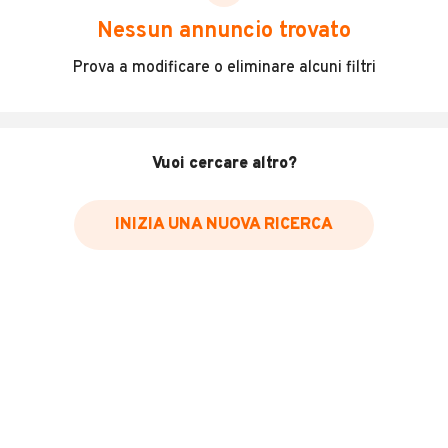
scegliere in modo trasparente e sicuro, come:
Nessun annuncio trovato
Incidenti in cui è stato coinvolto il veicolo
Prova a modificare o eliminare alcuni filtri
L'ultima lettura del contachilometri
Data e luogo di immatricolazione
Data e luogo delle revisioni effettuate
Vuoi cercare altro?
Importazioni
INIZIA UNA NUOVA RICERCA
Inserisci il numero di targa per verificare la disponibilità
del report.
Per saperne di più su CARFAX visita
il sito web
VERIFICA DISPONIBILITÀ REPORT