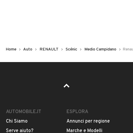
Non hai il numero di targa? Cercalo nelle foto del veicolo
o contatta
il venditore al telefono
o
via e-mail
per
riceverlo.
Home
Auto
RENAULT
Scénic
Medio Campidano
Renau
AUTOMOBILE.IT
ESPLORA
Chi Siamo
Annunci per regione
Pubblicità
Serve aiuto?
Marche e Modelli