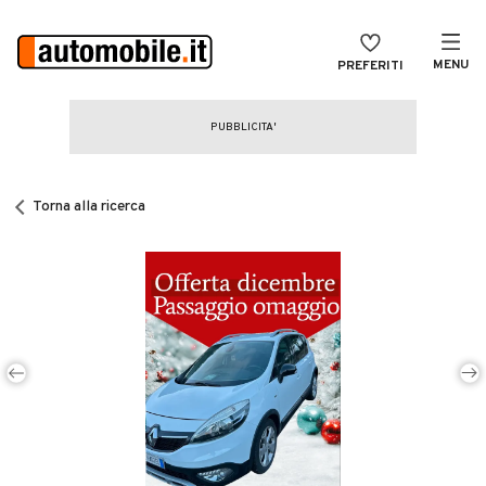
MENU
PREFERITI
CERCA
VENDI
Auto
MAGAZINE
Auto usate
Torna alla ricerca
ACCEDI
Auto Km 0
Auto Nuove
Noleggio a lungo termine
Auto d'epoca
Moto
Camper