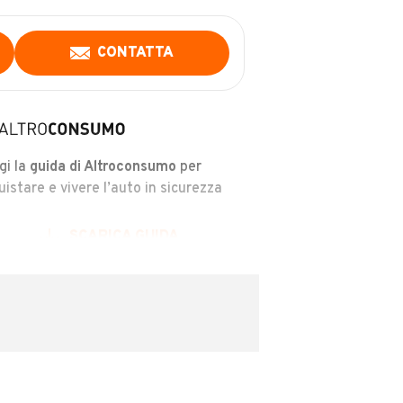
CONTATTA
gi la
guida di Altroconsumo
per
uistare e vivere l’auto in sicurezza
SCARICA GUIDA