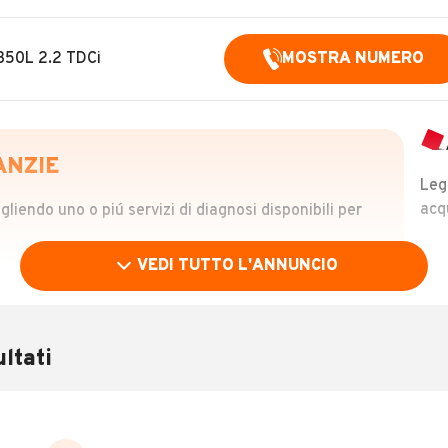
 350L 2.2 TDCi
MOSTRA NUMERO
ANZIE
Leg
acq
iendo uno o piú servizi di diagnosi disponibili per
VEDI TUTTO L'ANNUNCIO
OLO
 €
ltati
verificare la storia del veicolo semplicemente