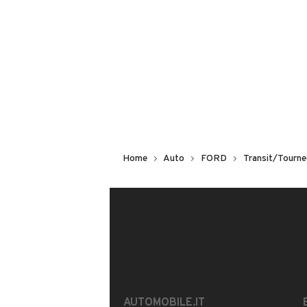
Non hai il numero di targa? Cercalo
il venditore al telefono
o
via e-mail
DESCRIZIONE
MOTORE RIFATTO
AUTO IN BUONE CONDIZIONI MECCA
Home
Auto
FORD
Transit/Tourn
INFORMAZIONI VEICOLO
DATI BASE
CONSUMI
Tipologia
USATO
AUTOMOBILE.IT