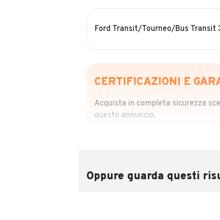
Ford Transit/Tourneo/Bus Transit
CERTIFICAZIONI E GAR
Acquista in completa sicurezza scegl
questo annuncio.
STORIA DEL VEIC
Richiedi da 39,99
Sponsorizzato
Oppure guarda questi risu
Attraverso il report CARFAX potrai 
utilizzando il numero di targa.