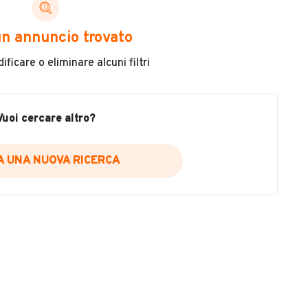
ni di cui necessiti per scegliere in modo trasparente
n annuncio trovato
 il veicolo
ficare o eliminare alcuni filtri
metri
ne
fettuate
Vuoi cercare altro?
IA UNA NUOVA RICERCA
icare la disponibilità del report.
a
il sito web
A DISPONIBILITÀ REPORT