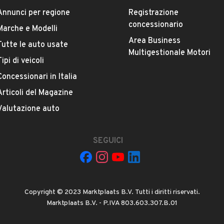
Annunci per regione
Registrazione
Versione
concessionario
Transit 300M 2.2 TDCi/85 PM-TM Combi
Marche e Modelli
Area Business
Tutte le auto usate
Multigestionale Motori
Chilometri
Tipi di veicoli
350.000
Concessionari in Italia
Articoli del Magazine
Potenza
VEDI TUTTI
Valutazione auto
74 kW (100 CV)
Numero di porte
SEGUICI
4 o 5 porte
Cilindrata
Copyright © 2023 Marktplaats B.V. Tutti i diritti riservati.
2198 cm³
Marktplaats B.V. - P.IVA 803.603.307.B.01
AREZZO, Arezzo