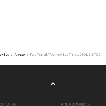
 nelle foto del veicolo o contatta
GU
per riceverlo.
NICHE
eo/Bus
Arezzo
Ford Transit/Tourneo/Bus Transit 350L 2.2 TDCi
ESTETICA E CONDIZIONI
ACCESSORI
Marca
FORD
ESPLORA
AREA BUSINESS