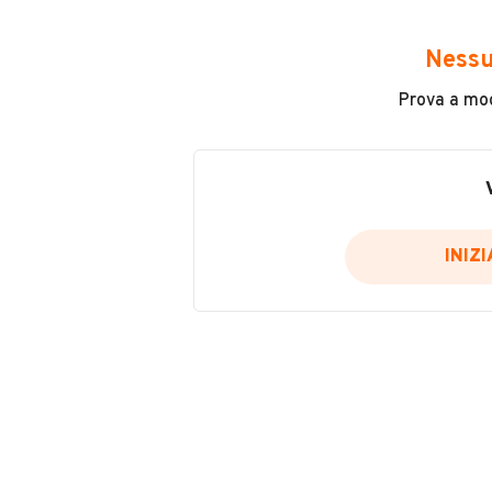
Avrai accesso a tutte le informazio
e sicuro, come:
Nessu
Incidenti in cui è stato coinvolto
Prova a modi
L'ultima lettura del contachilo
Data e luogo di immatricolazio
Data e luogo delle revisioni ef
Importazioni
INIZ
Inserisci il numero di targa per verif
Per saperne di più su CARFAX visit
VERIFIC