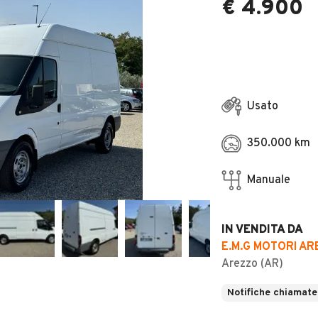
€ 4.900
Usato
350.000 km
Manuale
IN VENDITA DA
E.M.G MOTORI A
Arezzo (AR)
Notifiche chiamate