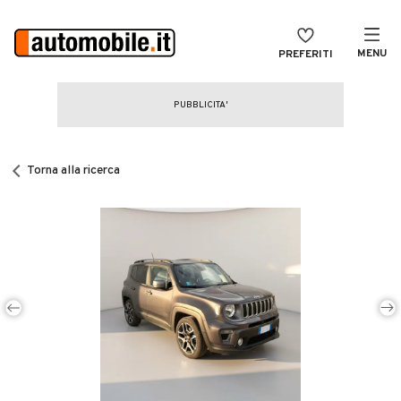
MENU
PREFERITI
CERCA
VENDI
Auto
MAGAZINE
Auto usate
Torna alla ricerca
ACCEDI
Auto Km 0
Auto Nuove
Noleggio a lungo termine
Auto d'epoca
Moto
Camper