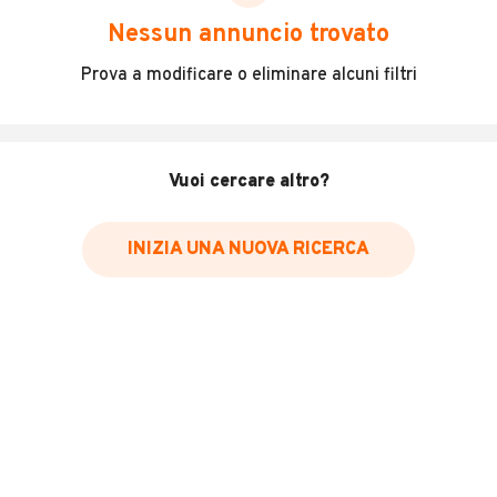
scegliere in modo trasparente e sicuro, come:
Nessun annuncio trovato
Incidenti in cui è stato coinvolto il veicolo
Prova a modificare o eliminare alcuni filtri
L'ultima lettura del contachilometri
Data e luogo di immatricolazione
Data e luogo delle revisioni effettuate
Vuoi cercare altro?
Importazioni
INIZIA UNA NUOVA RICERCA
Inserisci il numero di targa per verificare la disponibilità
del report.
Per saperne di più su CARFAX visita
il sito web
VERIFICA DISPONIBILITÀ REPORT