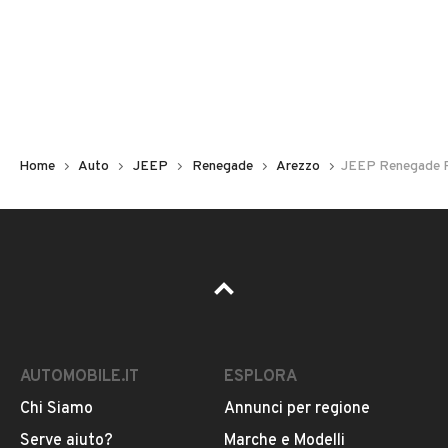
Non hai il numero di targa? Cercalo nelle foto del veicolo
o contatta
il venditore al telefono
o
via e-mail
per
riceverlo.
Home
Auto
JEEP
Renegade
Arezzo
JEEP Renegade Re
AUTOMOBILE.IT
ESPLORA
Chi Siamo
Annunci per regione
Pubblicità
Serve aiuto?
Marche e Modelli