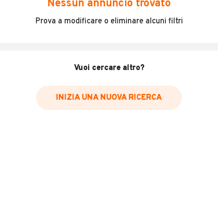
Nessun annuncio trovato
LA VETTURA SI TROVA PRESSO LA NS SEDE DI CAMUCIA
Prova a modificare o eliminare alcuni filtri
PER INFORMAZIONI POTETE CONTATTARE LO
MOSTRA NUMERO
Vuoi cercare altro?
INFORMAZIONI VEICOLO
DATI BASE
CONSUMI
ESTETICA E CONDIZ
INIZIA UNA NUOVA RICERCA
Tipologia
USATO
Marca
LANCIA
Modello
Altri Modelli