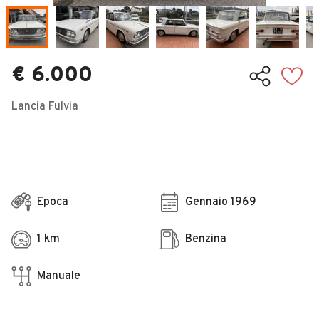
Veicoli Commerciali
Concessionari
€ 6.000
Lancia Fulvia
Epoca
Gennaio 1969
1 km
Benzina
Manuale