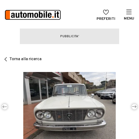
MENU
PREFERITI
CERCA
VENDI
Auto
MAGAZINE
Auto usate
Torna alla ricerca
ACCEDI
Auto Km 0
Auto Nuove
Noleggio a lungo termine
Auto d'epoca
Moto
Camper