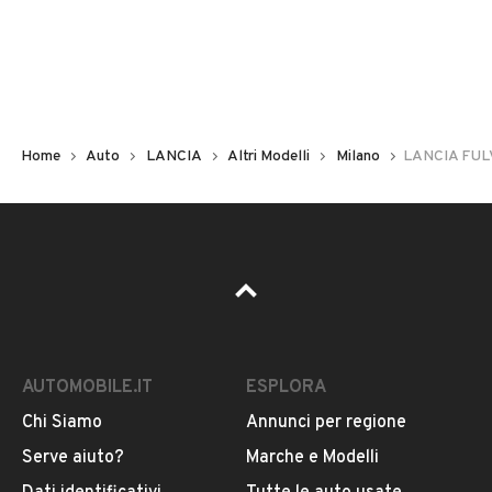
Non hai il numero di targa? Cercalo nelle foto del veicolo
o contatta
il venditore al telefono
o
via e-mail
per
riceverlo.
Home
Auto
LANCIA
Altri Modelli
Milano
LANCIA FUL
AUTOMOBILE.IT
ESPLORA
Chi Siamo
Annunci per regione
Pubblicità
Serve aiuto?
Marche e Modelli