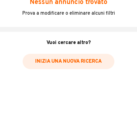
Nessun annuncio trovato
Incidenti in cui è stato coinvolto il veicolo
Prova a modificare o eliminare alcuni filtri
L'ultima lettura del contachilometri
Data e luogo di immatricolazione
Data e luogo delle revisioni effettuate
Vuoi cercare altro?
Importazioni
INIZIA UNA NUOVA RICERCA
Inserisci il numero di targa per verificare la disponibilità
del report.
Per saperne di più su CARFAX visita
il sito web
VERIFICA DISPONIBILITÀ REPORT