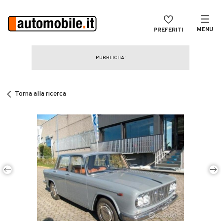
MENU
PREFERITI
CERCA
VENDI
Auto
MAGAZINE
Auto usate
Torna alla ricerca
ACCEDI
Auto Km 0
Auto Nuove
Noleggio a lungo termine
Auto d'epoca
Moto
Camper