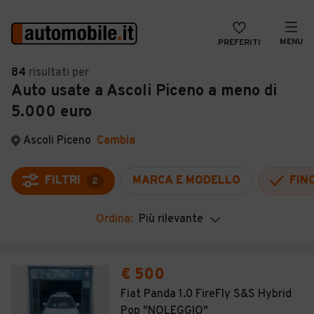
MENU
PREFERITI
CERCA
84
risultati
per
Auto usate a Ascoli Piceno a meno di
VENDI
Auto
5.000 euro
MAGAZINE
Auto usate
Ascoli Piceno
Cambia
ACCEDI
Auto Km 0
Auto Nuove
FILTRI
MARCA E MODELLO
FIN
2
Noleggio a lungo termine
Ordina:
Più rilevante
Auto d'epoca
Moto
€ 500
Camper
Fiat Panda 1.0 FireFly S&S Hybrid
Pop "NOLEGGIO"