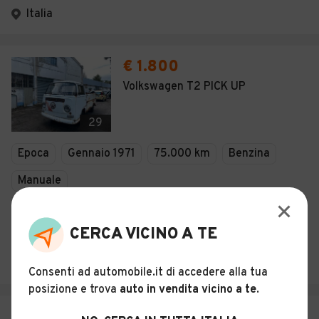
Italia
€ 1.800
Volkswagen T2 PICK UP
29
Epoca
Gennaio 1971
75.000 km
Benzina
Manuale
Descrizione
CERCA VICINO A TE
MALAVOLTA GIACINTO
San Benedetto del Tronto (AP)
Consenti ad automobile.it di accedere alla tua
posizione e trova
auto in vendita vicino a te
.
€ 1.900