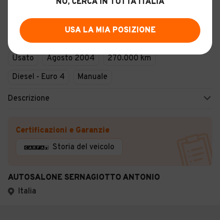
NO, CERCA IN TUTTA ITALIA
LANCIA Ypsilon 1.3 Multijet 16V
USA LA MIA POSIZIONE
10
Usato
Agosto 2004
270.000 km
Diesel - Euro 4
Manuale
Descrizione
Certificazioni e Garanzie
Storia del veicolo
AUTOSALONE SERNAGIOTTO ANTONIO
Italia