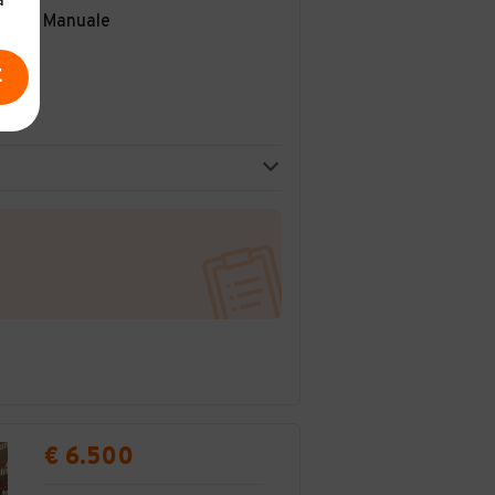
a
Manuale
E
€ 6.500