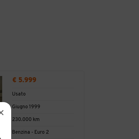
€ 5.999
Usato
Giugno 1999
230.000 km
Benzina - Euro 2