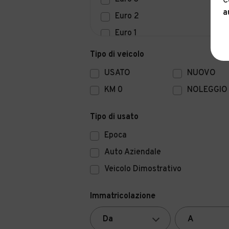
C
a
Euro 2
Euro 1
Euro 0
Tipo di veicolo
USATO
NUOVO
KM 0
NOLEGGIO
Tipo di usato
Epoca
Auto Aziendale
Veicolo Dimostrativo
Immatricolazione