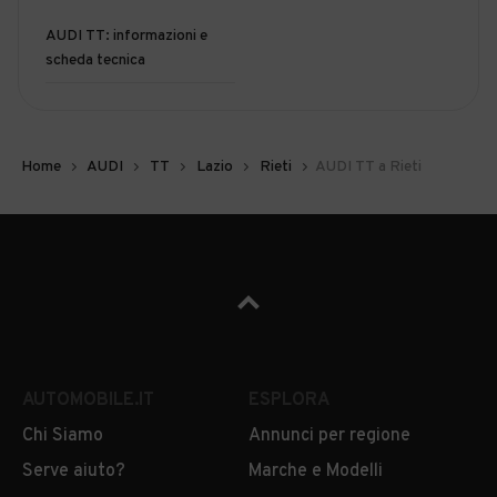
AUDI TT: informazioni e
scheda tecnica
Home
AUDI
TT
Lazio
Rieti
AUDI TT a Rieti
AUTOMOBILE.IT
ESPLORA
Chi Siamo
Annunci per regione
Serve aiuto?
Marche e Modelli