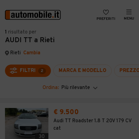
MENU
PREFERITI
CERCA
1
risultato
per
AUDI TT a Rieti
VENDI
Auto
MAGAZINE
Auto usate
Rieti
Cambia
ACCEDI
Auto Km 0
FILTRI
MARCA E MODELLO
PREZZ
2
Auto Nuove
Ordina:
Più rilevante
Noleggio a lungo termine
Auto d'epoca
€ 9.500
Moto
Audi TT Roadster 1.8 T 20V 179 CV
cat
Camper
30