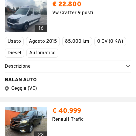
AUTOMOBILE.IT
ESPLORA
Chi Siamo
Annunci per regione
Serve aiuto?
Marche e Modelli
Dati identificativi
Tutte le auto usate
Condizioni generali
Tipi di veicoli
Privacy
Concessionari in Italia
Impostazioni Privacy
Articoli del Magazine
Security
Valutazione auto
AREA BUSINESS
AUTOMOBILE.IT È PARTE
DI ADEVINTA
Registrazione
concessionario
subito.it
Area Business
mobile.de