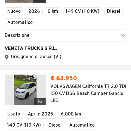
Multigestionale Motori
Adevinta
SEGUICI
Copyright © 2023 Marktplaats B.V. Tutti i diritti riservati.
Marktplaats B.V. - P.IVA 803.603.307.B.01