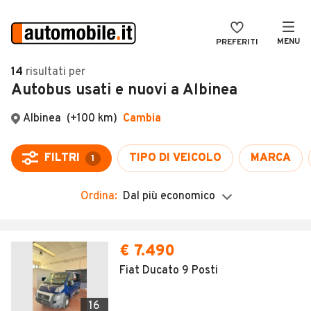
MENU
PREFERITI
CERCA
14
risultati
per
Autobus usati e nuovi a Albinea
VENDI
Auto
MAGAZINE
Auto usate
Albinea
(+100 km)
Cambia
ACCEDI
Auto Km 0
FILTRI
TIPO DI VEICOLO
MARCA
1
Auto Nuove
Ordina:
Dal più economico
Noleggio a lungo termine
Auto d'epoca
Moto
Camper