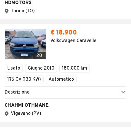
0
Home
Autobus
Emilia Romagna
Reggio Emilia
Albinea