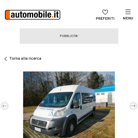
MENU
PREFERITI
CERCA
VENDI
Auto
MAGAZINE
Auto usate
Torna alla ricerca
ACCEDI
Auto Km 0
Auto Nuove
Noleggio a lungo termine
Auto d'epoca
Moto
Camper