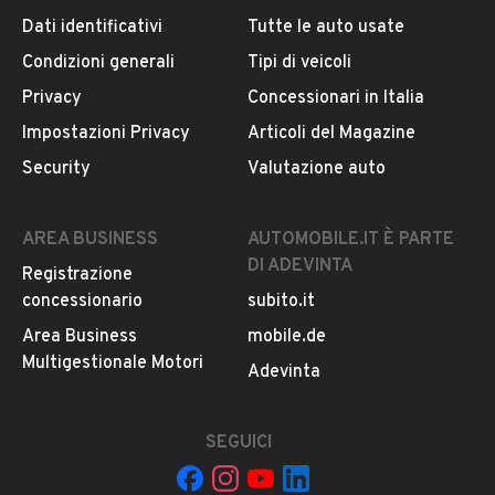
Tipologia
Dati identificativi
Tutte le auto usate
Iscritto da più di 4 anni
Altri autobus e pullman
Condizioni generali
Tipi di veicoli
VIA FOSCARINI, 54, 31040, Nervesa della Battaglia,
Privacy
Concessionari in Italia
Colore
Treviso
Impostazioni Privacy
Articoli del Magazine
Bianco
Security
Valutazione auto
MOSTRA NUMERO
Cilindrata
2999
Notifiche chiamate attive
AREA BUSINESS
AUTOMOBILE.IT È PARTE
Questo venditore
riceverà un’e-mail di notifica
per
DI ADEVINTA
Registrazione
ogni chiamata ricevuta.
concessionario
subito.it
Area Business
mobile.de
Multigestionale Motori
CONTATTA IL VENDITORE
Adevinta
Il veicolo è ancora disponibile?
SEGUICI
Il prezzo è trattabile?
Offrite finanziamenti?