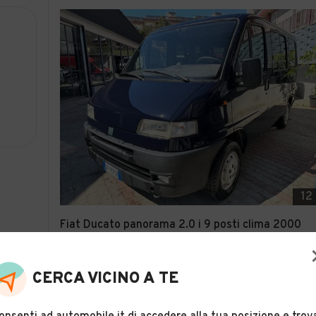
12
Fiat Ducato panorama 2.0 i 9 posti clima 2000
Descrizione
CERCA VICINO A TE
SUD AUTO S.R.L.
Licata (AG)