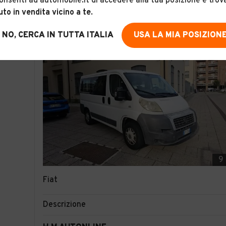
onsenti ad automobile.it di accedere alla tua posizione e trov
uto in vendita vicino a te
.
NO, CERCA IN TUTTA ITALIA
USA LA MIA POSIZION
9
Fiat
Descrizione