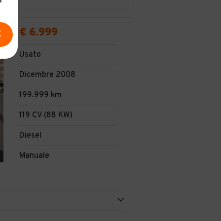
a
€ 6.999
E
Usato
Dicembre 2008
199.999 km
119 CV (88 KW)
Diesel
Manuale