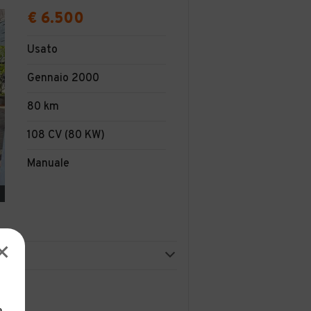
€ 6.500
Usato
Gennaio 2000
80 km
108 CV (80 KW)
Manuale