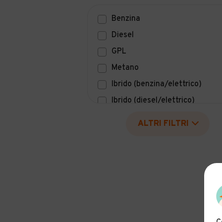
Benzina
Diesel
GPL
Metano
Ibrido (benzina/elettrico)
Ibrido (diesel/elettrico)
Elettrico
ALTRI FILTRI
Idrogeno
Altro