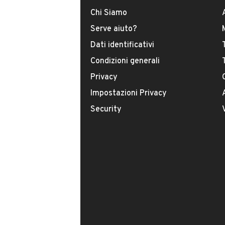
Chi Siamo
Serve aiuto?
Il tuo nome:
Dati identificativi
Condizioni generali
Privacy
Il tuo numero di telefono:
Impostazioni Privacy
Security
Facendo clic sul pulsante do il mio consenso
indicato nella nostra
informativa sulla priv
Questo sito è protetto da reCAPTCHA e
e i
Termini del servizio
di Google.