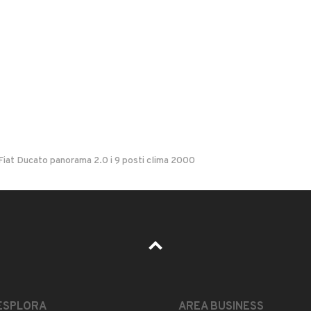
grigento
Fiat Ducato panorama 2.0 i 9 posti clima 2000
Il prezzo è trattabile?
Accettate permute?
Quali sono le condizioni della garanzia?
ESPLORA
AREA BUSINESS