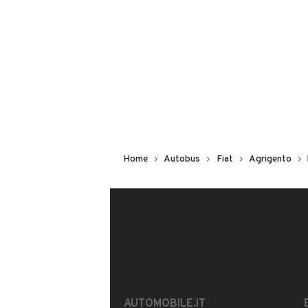
Iscritto da 2 anni
VIA GELA, 262, 92027, LICATA, A
MOSTRA NUMERO
CONTATTA IL VENDITORE
Home
Autobus
Fiat
Agrigento
Il veicolo è ancora disponibile?
Offrite finanziamenti?
È possibile vedere più foto?
AUTOMOBILE.IT