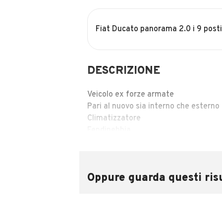
Fiat Ducato panorama 2.0 i 9 post
DESCRIZIONE
Veicolo ex forze armate
Pari al nuovo sia interno che esterno
Climatizzatore
Fendinebbia
Servosterzo
Vetri oscurati
Oppure guarda questi risu
Info
MOSTRA NUMERO
INFORMAZIONI VEICOLO