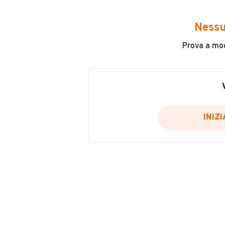
Marca
Nessu
Fiat
Prova a modi
Chilometri
80
Usato / Nuovo
Usato
INIZ
Colore
Blu
VENDITORE
SUD AUTO S.R.L.