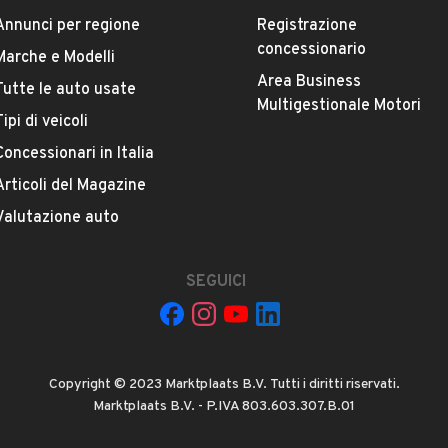
Annunci per regione
Registrazione
concessionario
Marche e Modelli
La tua mail:
Area Business
Tutte le auto usate
Multigestionale Motori
Tipi di veicoli
Concessionari in Italia
Articoli del Magazine
Valutazione auto
 ad Automobile S.r.l. a utilizzare i miei contatti secondo quanto
acy
, ad esempio per inviare delle raccomandazioni per veicoli simili.
SEGUICI
INVIA MESSAGGIO
 su di esso si applicano l'
Informativa sulla privacy
Copyright © 2023 Marktplaats B.V. Tutti i diritti riservati.
Marktplaats B.V. - P.IVA 803.603.307.B.01