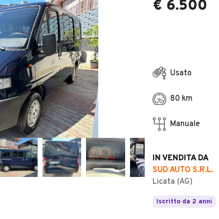
€ 6.500
Usato
80 km
Manuale
IN VENDITA DA
SUD AUTO S.R.L.
Licata (AG)
Iscritto da 2 anni