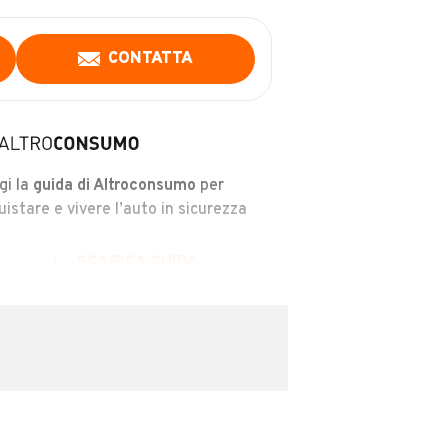
CONTATTA
gi la
guida di Altroconsumo
per
uistare e vivere l’auto in sicurezza
SCARICA GUIDA