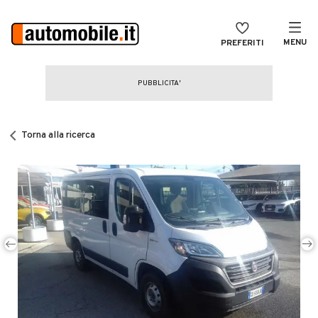
MENU
PREFERITI
CERCA
VENDI
Auto
MAGAZINE
Auto usate
Torna alla ricerca
ACCEDI
Auto Km 0
Auto Nuove
Noleggio a lungo termine
Auto d'epoca
Moto
Camper