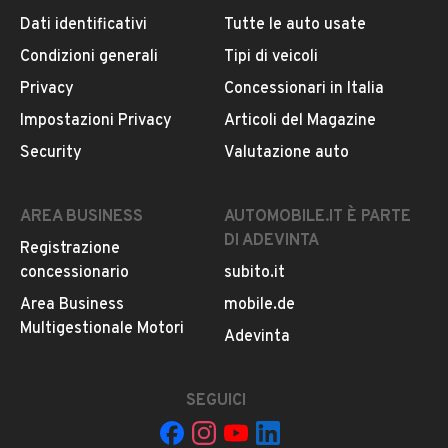
Dati identificativi
Tutte le auto usate
Condizioni generali
Tipi di veicoli
DESCRIZIONE
Privacy
Concessionari in Italia
Puoi contattarci compilando il form nella pagina oppure
Impostazioni Privacy
Articoli del Magazine
chiamando direttamente il nostro specialista Fiat
Security
Valutazione auto
Professional
ALEXANDER PANETTA
AREA BUSINESS
AUTOMOBILE.IT È PARTE
telefonando al n° 011-19501720 oppure
DI ADEVINTA
Registrazione
MOSTRA NUMERO
concessionario
subito.it
oppure scrivendo ad alexander.panetta*torinoauto.it
Area Business
mobile.de
PREZZO IMPONIBILE ESCLUSO IMPOSTE E VOLTURA
Multigestionale Motori
LEGGI TUTTO
Adevinta
POTRAI OTTENERE UN EXTRASCONTO DI € 1.000,00 IVA
COMPRESA IN CASO DI ADESIONE ALLA NOSTRA
SEGUICI
INFORMAZIONI VEICOLO
PROMOZIONE DEL MESE!!!!!