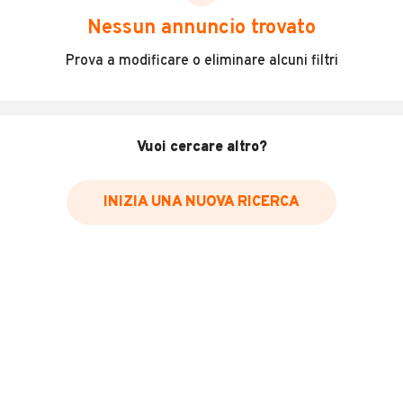
scegliere in modo trasparente e sicuro, come:
Nessun annuncio trovato
Incidenti in cui è stato coinvolto il veicolo
Prova a modificare o eliminare alcuni filtri
L'ultima lettura del contachilometri
Data e luogo di immatricolazione
Data e luogo delle revisioni effettuate
Vuoi cercare altro?
Importazioni
INIZIA UNA NUOVA RICERCA
Inserisci il numero di targa per verificare la disponibilità
del report.
Per saperne di più su CARFAX visita
il sito web
VERIFICA DISPONIBILITÀ REPORT