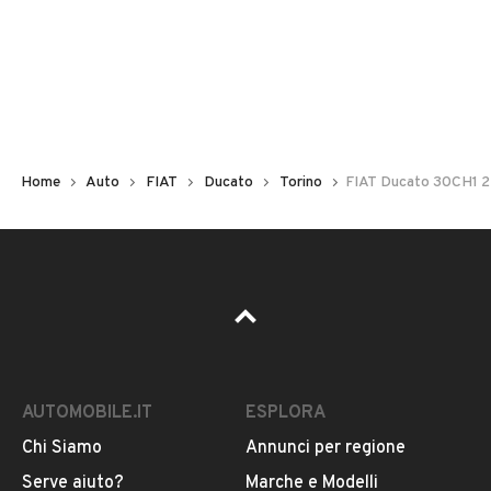
Non hai il numero di targa? Cercalo nelle foto del veicolo
o contatta
il venditore al telefono
o
via e-mail
per
riceverlo.
Home
Auto
FIAT
Ducato
Torino
FIAT Ducato 30CH1
AUTOMOBILE.IT
ESPLORA
Chi Siamo
Annunci per regione
Pubblicità
Serve aiuto?
Marche e Modelli