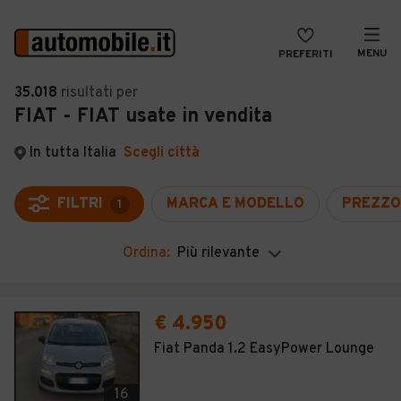
MENU
PREFERITI
CERCA
35.018
risultati
per
FIAT - FIAT usate in vendita
VENDI
Auto
MAGAZINE
Auto usate
In tutta Italia
Scegli città
ACCEDI
Auto Km 0
FILTRI
MARCA E MODELLO
PREZZO
1
Auto Nuove
Ordina:
Più rilevante
Noleggio a lungo termine
Auto d'epoca
€ 4.950
Moto
Fiat Panda 1.2 EasyPower Lounge
Camper
16