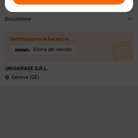
Benzina - Euro 4
Manuale
Descrizione
Certificazioni e Garanzie
Storia del veicolo
UNIGARAGE S.R.L.
Genova (GE)