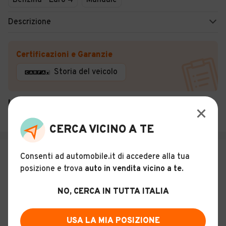
Benzina - Euro 4
Manuale
Descrizione
Certificazioni e Garanzie
Storia del veicolo
LAUTO S.R.L.
Pompei (NA)
CERCA VICINO A TE
€ 2.400
Consenti ad automobile.it di accedere alla tua
posizione e trova
auto in vendita vicino a te
Fiat 600 1.1 Active
.
NO, CERCA IN TUTTA ITALIA
12
Usato
Marzo 2009
118.000 km
USA LA MIA POSIZIONE