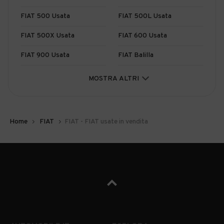
FIAT 500 Usata
FIAT 500L Usata
FIAT 500X Usata
FIAT 600 Usata
FIAT 900 Usata
FIAT Balilla
FIAT Barchetta Usata
FIAT Brava
MOSTRA ALTRI
FIAT Bravo Usata
FIAT Campagnola Usata
FIAT Cinquecento Usata
FIAT Coupé Usata
Home
FIAT
FIAT - FIAT usate in vendita
FIAT Croma Usata
FIAT Dino
FIAT Doblò Usata
FIAT Ducato Usata
FIAT Fiorino Usata
FIAT Freemont Usata
FIAT Fullback Usata
FIAT Grande Punto Usata
FIAT Idea Usata
FIAT Marea Usata