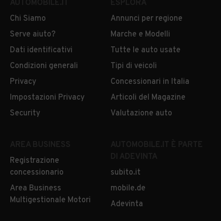
AUTOMOBILE.IT
ESPLORA
FIAT Multipla Usata
FIAT Panda Usata
Chi Siamo
Annunci per regione
Serve aiuto?
Marche e Modelli
FIAT Punto Evo Usata
FIAT Punto Usata
Dati identificativi
Tutte le auto usate
FIAT QUBO Usata
FIAT Ritmo Usata
Condizioni generali
Tipi di veicoli
FIAT Scudo Usata
FIAT Sedici Usata
Privacy
Concessionari in Italia
FIAT Seicento Usata
FIAT Stilo Usata
Impostazioni Privacy
Articoli del Magazine
Security
Valutazione auto
FIAT Strada Usata
FIAT Talento Usata
FIAT Tipo Usata
FIAT Topolino
AREA BUSINESS
AUTOMOBILE.IT È PARTE
DI ADEVINTA
FIAT Topolino
FIAT Ulysse Usata
Registrazione
concessionario
subito.it
FIAT Uno Usata
Area Business
mobile.de
Multigestionale Motori
Adevinta