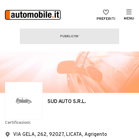
MENU
PREFERITI
CERCA
VENDI
Auto
MAGAZINE
Auto usate
ACCEDI
Auto Km 0
Auto Nuove
Noleggio a lungo termine
SUD AUTO S.R.L.
Auto d'epoca
Moto
Certificazioni:
Camper
VIA GELA, 262, 92027, LICATA, Agrigento