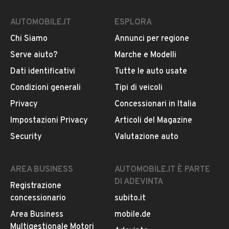
AUTOMOBILE.IT
ESPLORA
Chi Siamo
Annunci per regione
Serve aiuto?
Marche e Modelli
Dati identificativi
Tutte le auto usate
Condizioni generali
Tipi di veicoli
Privacy
Concessionari in Italia
Impostazioni Privacy
Articoli del Magazine
Security
Valutazione auto
AREA BUSINESS
AUTOMOBILE.IT È PARTE
DI ADEVINTA
Registrazione
concessionario
subito.it
Area Business
mobile.de
Multigestionale Motori