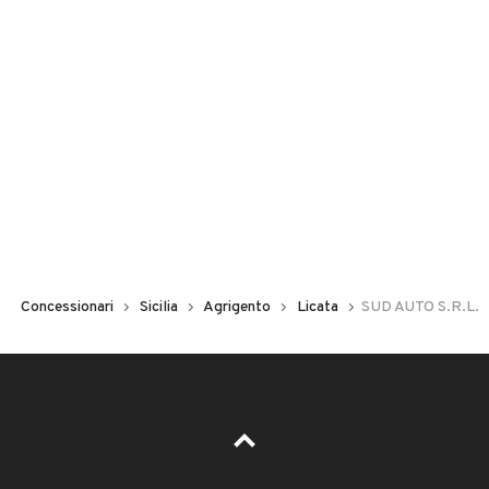
Concessionari
Sicilia
Agrigento
Licata
SUD AUTO S.R.L.