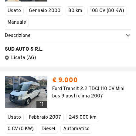
Veicoli Commerciali
Usato
Gennaio 2000
80 km
108 CV (80 KW)
Concessionari
Manuale
Descrizione
SUD AUTO S.R.L.
Licata (AG)
€ 9.000
Ford Transit 2.2 TDCI 110 CV Mini
bus 9 posti clima 2007
11
Usato
Febbraio 2007
245.000 km
0 CV (0 KW)
Diesel
Automatico