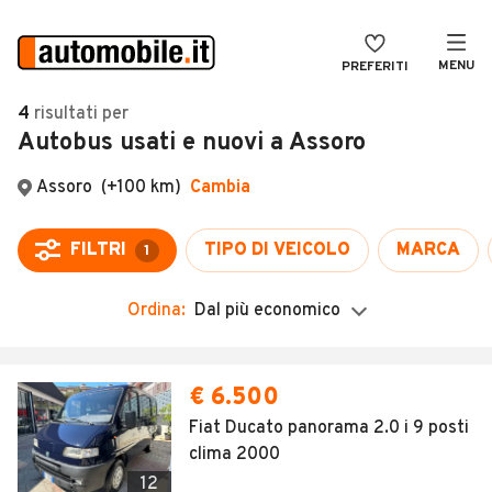
MENU
PREFERITI
CERCA
4
risultati
per
Autobus usati e nuovi a Assoro
VENDI
Auto
MAGAZINE
Auto usate
Assoro
(+100 km)
Cambia
ACCEDI
Auto Km 0
FILTRI
TIPO DI VEICOLO
MARCA
1
Auto Nuove
Ordina:
Dal più economico
Noleggio a lungo termine
Auto d'epoca
€ 6.500
Moto
Fiat Ducato panorama 2.0 i 9 posti
clima 2000
Camper
12