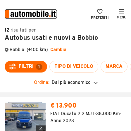
MENU
PREFERITI
CERCA
12
risultati
per
Autobus usati e nuovi a Bobbio
VENDI
Auto
MAGAZINE
Auto usate
Bobbio
(+100 km)
Cambia
ACCEDI
Auto Km 0
FILTRI
TIPO DI VEICOLO
MARCA
1
Auto Nuove
Ordina:
Dal più economico
Noleggio a lungo termine
Auto d'epoca
€ 13.900
Moto
FIAT Ducato 2.2 MJT-38.000 Km-
Anno 2023
Camper
2