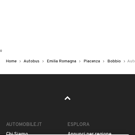
0
Home
Autobus
Emilia Romagna
Piacenza
Bobbio
Auto
AUTOMOBILE.IT
ESPLORA
Chi Siamo
Annunci per regione