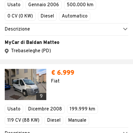
Usato
Gennaio 2006
500.000 km
0 CV (0 KW)
Diesel
Automatico
Descrizione
MyCar di Baldan Matteo
Trebaseleghe (PD)
€ 6.999
Fiat
9
Usato
Dicembre 2008
199.999 km
119 CV (88 KW)
Diesel
Manuale