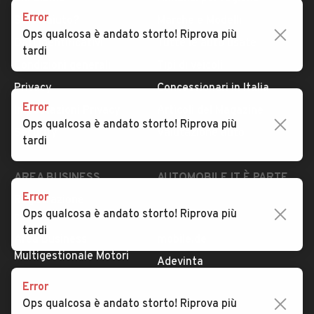
Error
Serve aiuto?
Marche e Modelli
Ops qualcosa è andato storto! Riprova più
Dati identificativi
Tutte le auto usate
tardi
Condizioni generali
Tipi di veicoli
Privacy
Concessionari in Italia
Error
Impostazioni Privacy
Articoli del Magazine
Ops qualcosa è andato storto! Riprova più
Security
Valutazione auto
tardi
AREA BUSINESS
AUTOMOBILE.IT È PARTE
DI ADEVINTA
Error
Registrazione
Ops qualcosa è andato storto! Riprova più
concessionario
subito.it
tardi
Area Business
mobile.de
Multigestionale Motori
Adevinta
Error
Ops qualcosa è andato storto! Riprova più
SEGUICI