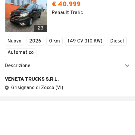
€ 40.999
Renault Trafic
23
Nuovo
2026
0 km
149 CV (110 KW)
Diesel
Automatico
Descrizione
VENETA TRUCKS S.R.L.
Grisignano di Zocco (VI)