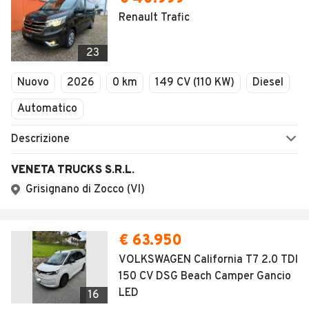
Renault Trafic
23
Nuovo
2026
0 km
149 CV (110 KW)
Diesel
Automatico
Descrizione
VENETA TRUCKS S.R.L.
Grisignano di Zocco (VI)
€ 63.950
VOLKSWAGEN California T7 2.0 TDI
150 CV DSG Beach Camper Gancio
LED
16