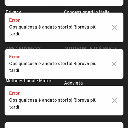
Condizioni generali
Tipi di veicoli
Privacy
Concessionari in Italia
Error
Impostazioni Privacy
Articoli del Magazine
Ops qualcosa è andato storto! Riprova più
Security
Valutazione auto
tardi
AREA BUSINESS
AUTOMOBILE.IT È PARTE
DI ADEVINTA
Error
Registrazione
Ops qualcosa è andato storto! Riprova più
concessionario
subito.it
tardi
Area Business
mobile.de
Multigestionale Motori
Adevinta
Error
Ops qualcosa è andato storto! Riprova più
SEGUICI
tardi