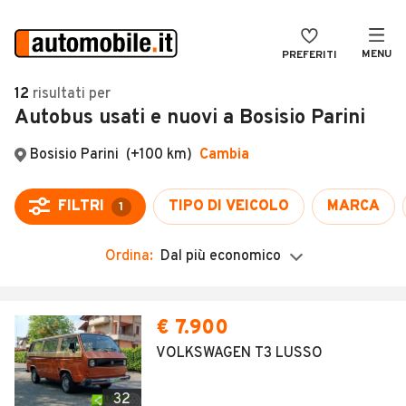
MENU
PREFERITI
CERCA
12
risultati
per
Autobus usati e nuovi a Bosisio Parini
VENDI
Auto
MAGAZINE
Auto usate
Bosisio Parini
(+100 km)
Cambia
ACCEDI
Auto Km 0
FILTRI
TIPO DI VEICOLO
MARCA
1
Auto Nuove
Ordina:
Dal più economico
Noleggio a lungo termine
Auto d'epoca
€ 7.900
Moto
VOLKSWAGEN T3 LUSSO
Camper
32