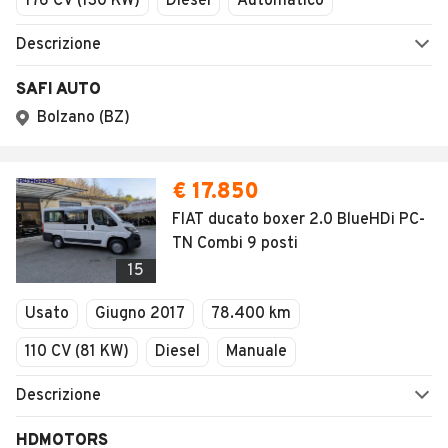
176 CV (130 KW)
Diesel
Automatico
Descrizione
SAFI AUTO
Bolzano (BZ)
€ 17.850
FIAT ducato boxer 2.0 BlueHDi PC-
TN Combi 9 posti
15
Usato
Giugno 2017
78.400 km
110 CV (81 KW)
Diesel
Manuale
Descrizione
HDMOTORS