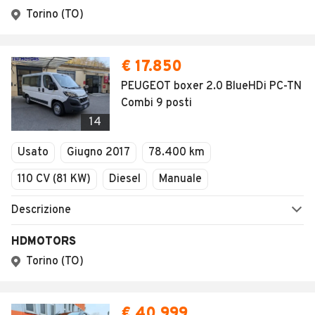
Torino (TO)
€ 17.850
PEUGEOT boxer 2.0 BlueHDi PC-TN
Combi 9 posti
14
Usato
Giugno 2017
78.400 km
110 CV (81 KW)
Diesel
Manuale
Descrizione
HDMOTORS
Torino (TO)
€ 40.999