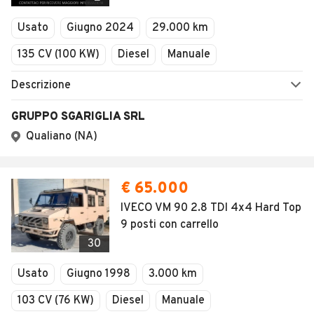
Security
Valutazione auto
AREA BUSINESS
AUTOMOBILE.IT È PARTE
DI ADEVINTA
Registrazione
concessionario
subito.it
Area Business
mobile.de
Multigestionale Motori
Adevinta
SEGUICI
Copyright © 2023 Marktplaats B.V. Tutti i diritti riservati.
Marktplaats B.V. - P.IVA 803.603.307.B.01