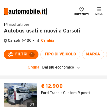
MENU
PREFERITI
CERCA
14
risultati
per
Autobus usati e nuovi a Carsoli
VENDI
Auto
MAGAZINE
Auto usate
Carsoli
(+100 km)
Cambia
ACCEDI
Auto Km 0
FILTRI
TIPO DI VEICOLO
MARCA
1
Auto Nuove
Ordina:
Dal più economico
Noleggio a lungo termine
Auto d'epoca
Moto
Camper