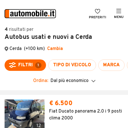
MENU
PREFERITI
CERCA
4
risultati
per
Autobus usati e nuovi a Cerda
VENDI
Auto
MAGAZINE
Auto usate
Cerda
(+100 km)
Cambia
ACCEDI
Auto Km 0
FILTRI
TIPO DI VEICOLO
MARCA
1
Auto Nuove
Ordina:
Dal più economico
Noleggio a lungo termine
Auto d'epoca
€ 6.500
Moto
Fiat Ducato panorama 2.0 i 9 posti
clima 2000
Camper
12