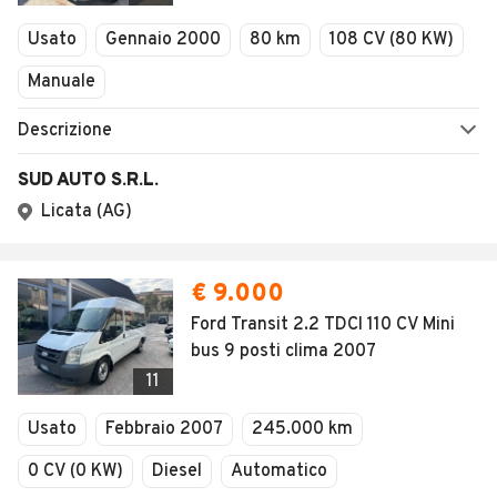
Veicoli Commerciali
Usato
Gennaio 2000
80 km
108 CV (80 KW)
Concessionari
Manuale
Descrizione
SUD AUTO S.R.L.
Licata (AG)
€ 9.000
Ford Transit 2.2 TDCI 110 CV Mini
bus 9 posti clima 2007
11
Usato
Febbraio 2007
245.000 km
0 CV (0 KW)
Diesel
Automatico