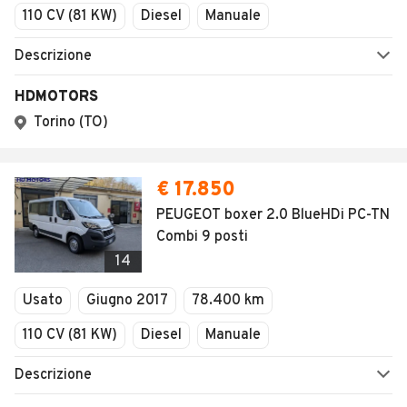
110 CV (81 KW)
Diesel
Manuale
Descrizione
HDMOTORS
Torino (TO)
€ 17.850
PEUGEOT boxer 2.0 BlueHDi PC-TN
Combi 9 posti
14
Usato
Giugno 2017
78.400 km
110 CV (81 KW)
Diesel
Manuale
Descrizione