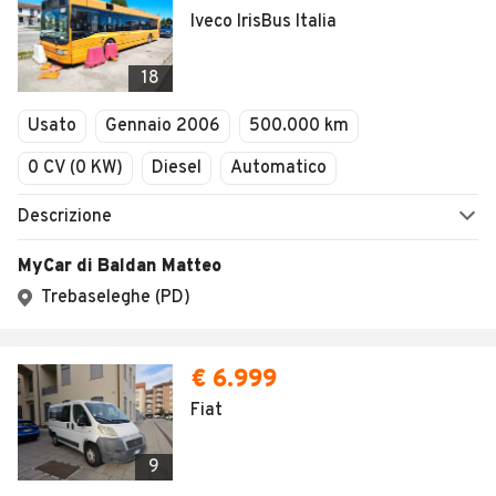
Iveco IrisBus Italia
18
Usato
Gennaio 2006
500.000 km
0 CV (0 KW)
Diesel
Automatico
Descrizione
MyCar di Baldan Matteo
Trebaseleghe (PD)
€ 6.999
Fiat
9