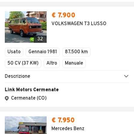
€ 7.900
VOLKSWAGEN T3 LUSSO
32
Usato
Gennaio 1981
87.500 km
50 CV (37 KW)
Altro
Manuale
Descrizione
Link Motors Cermenate
Cermenate (CO)
€ 7.950
Mercedes Benz