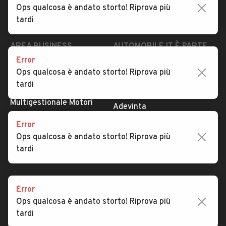
Ops qualcosa è andato storto! Riprova più
Security
Valutazione auto
tardi
AREA BUSINESS
AUTOMOBILE.IT È PARTE
DI ADEVINTA
Error
Registrazione
Ops qualcosa è andato storto! Riprova più
concessionario
subito.it
tardi
Area Business
mobile.de
Multigestionale Motori
Adevinta
Error
Ops qualcosa è andato storto! Riprova più
SEGUICI
tardi
Error
Copyright © 2023 Marktplaats B.V. Tutti i diritti riservati.
Ops qualcosa è andato storto! Riprova più
Marktplaats B.V. - P.IVA 803.603.307.B.01
tardi