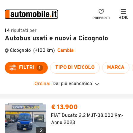
MENU
PREFERITI
CERCA
14
risultati
per
Autobus usati e nuovi a Cicognolo
VENDI
Auto
MAGAZINE
Auto usate
ACCEDI
Auto Km 0
Auto Nuove
Ordina:
Dal più economico
Noleggio a lungo termine
Auto d'epoca
€ 13.900
Moto
FIAT Ducato 2.2 MJT-38.000 Km-
Anno 2023
Camper
2