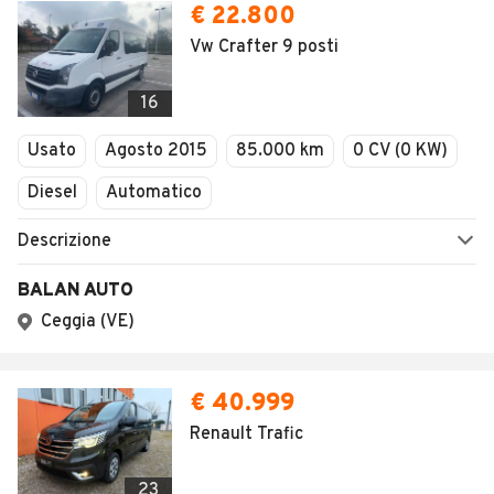
€ 22.800
Vw Crafter 9 posti
16
Usato
Agosto 2015
85.000 km
0 CV (0 KW)
Diesel
Automatico
Descrizione
BALAN AUTO
Ceggia (VE)
€ 40.999
Renault Trafic
23