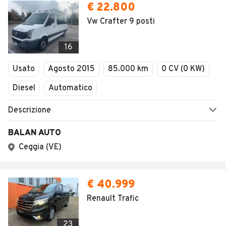
€ 22.800
Vw Crafter 9 posti
16
Usato
Agosto 2015
85.000 km
0 CV (0 KW)
Diesel
Automatico
Descrizione
BALAN AUTO
Ceggia (VE)
€ 40.999
Renault Trafic
23