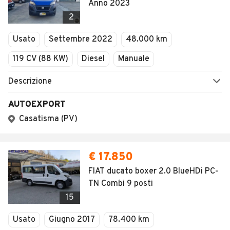
Anno 2023
2
Usato
Settembre 2022
48.000 km
119 CV (88 KW)
Diesel
Manuale
Descrizione
AUTOEXPORT
Casatisma (PV)
€ 17.850
FIAT ducato boxer 2.0 BlueHDi PC-
TN Combi 9 posti
15
Usato
Giugno 2017
78.400 km