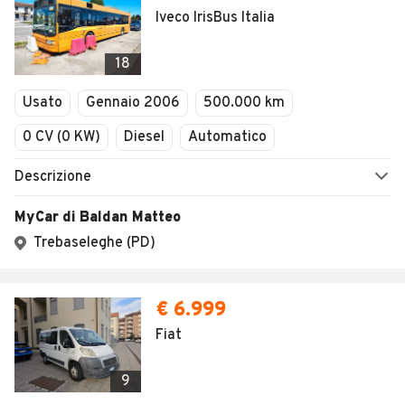
Iveco IrisBus Italia
18
Usato
Gennaio 2006
500.000 km
0 CV (0 KW)
Diesel
Automatico
Descrizione
MyCar di Baldan Matteo
Trebaseleghe (PD)
€ 6.999
Fiat
9