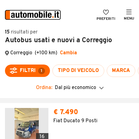
MENU
PREFERITI
CERCA
15
risultati
per
Autobus usati e nuovi a Correggio
VENDI
Auto
MAGAZINE
Auto usate
ACCEDI
Auto Km 0
Auto Nuove
Ordina:
Dal più economico
Noleggio a lungo termine
Auto d'epoca
€ 7.490
Moto
Fiat Ducato 9 Posti
Camper
16