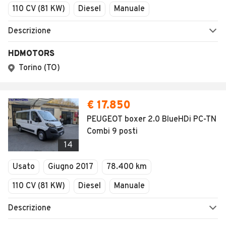
110 CV (81 KW)
Diesel
Manuale
Descrizione
HDMOTORS
Torino (TO)
€ 17.850
PEUGEOT boxer 2.0 BlueHDi PC-TN
Combi 9 posti
14
Usato
Giugno 2017
78.400 km
110 CV (81 KW)
Diesel
Manuale
Descrizione