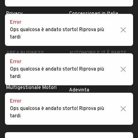
Condizioni generali
Tipi di veicoli
Privacy
Concessionari in Italia
Error
Impostazioni Privacy
Articoli del Magazine
Ops qualcosa è andato storto! Riprova più
Security
Valutazione auto
tardi
AREA BUSINESS
AUTOMOBILE.IT È PARTE
DI ADEVINTA
Error
Registrazione
Ops qualcosa è andato storto! Riprova più
concessionario
subito.it
tardi
Area Business
mobile.de
Multigestionale Motori
Adevinta
Error
Ops qualcosa è andato storto! Riprova più
SEGUICI
tardi