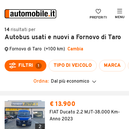
MENU
PREFERITI
CERCA
14
risultati
per
Autobus usati e nuovi a Fornovo di Taro
VENDI
Auto
MAGAZINE
Auto usate
ACCEDI
Auto Km 0
Auto Nuove
Ordina:
Dal più economico
Noleggio a lungo termine
Auto d'epoca
€ 13.900
Moto
FIAT Ducato 2.2 MJT-38.000 Km-
Anno 2023
Camper
2