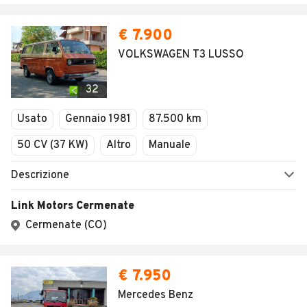
€ 7.900
VOLKSWAGEN T3 LUSSO
32
Usato
Gennaio 1981
87.500 km
50 CV (37 KW)
Altro
Manuale
Descrizione
Link Motors Cermenate
Cermenate (CO)
€ 7.950
Mercedes Benz