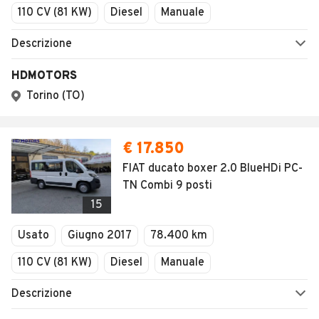
110 CV (81 KW)
Diesel
Manuale
Descrizione
HDMOTORS
Torino (TO)
€ 17.850
FIAT ducato boxer 2.0 BlueHDi PC-
TN Combi 9 posti
15
Usato
Giugno 2017
78.400 km
110 CV (81 KW)
Diesel
Manuale
Descrizione