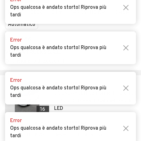
Error
Ops qualcosa è andato storto! Riprova più
Nuovo
2026
0 km
149 CV (110 KW)
Diesel
tardi
Automatico
Descrizione
Error
Ops qualcosa è andato storto! Riprova più
VENETA TRUCKS S.R.L.
tardi
Grisignano di Zocco (VI)
Error
€ 63.950
Ops qualcosa è andato storto! Riprova più
VOLKSWAGEN California T7 2.0 TDI
tardi
150 CV DSG Beach Camper Gancio
LED
16
Error
Usato
Aprile 2025
6.000 km
Ops qualcosa è andato storto! Riprova più
149 CV (110 KW)
Diesel
Automatico
tardi