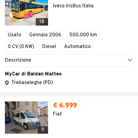
Iveco IrisBus Italia
18
Usato
Gennaio 2006
500.000 km
0 CV (0 KW)
Diesel
Automatico
Descrizione
MyCar di Baldan Matteo
Trebaseleghe (PD)
€ 6.999
Fiat
9