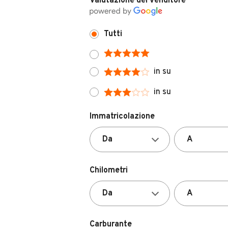
Valutazione del venditore
Tutti
in su
in su
Immatricolazione
Chilometri
Carburante