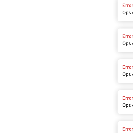
Erro
Ops 
Erro
PER CONCESSIONARI
Ops 
Concessionari Fossato di Vico
Erro
Ops 
Erro
Ops 
Home
Autobus
Umbria
Perugia
Erro