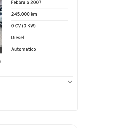
Febbraio 2007
245.000 km
0 CV (0 KW)
Diesel
Automatico
a