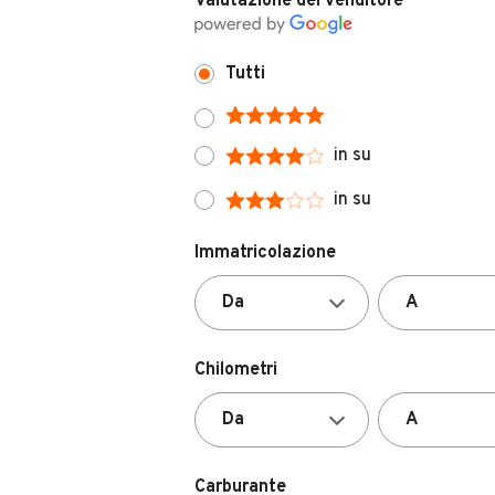
Tutti
in su
in su
Immatricolazione
Chilometri
Carburante