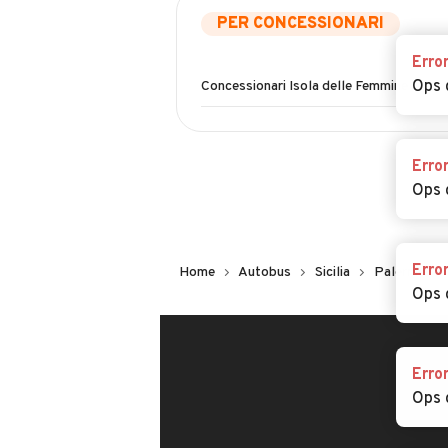
PER CONCESSIONARI
Erro
Ops 
Concessionari Isola delle Femmine
Erro
Ops 
Erro
Home
Autobus
Sicilia
Palermo
Ops 
Erro
Ops 