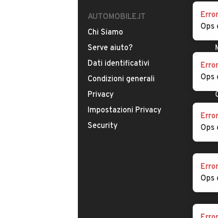
Erro
AUTOMOBILE.IT
Ops 
Chi Siamo
Serve aiuto?
Dati identificativi
Erro
Ops 
Condizioni generali
Privacy
Impostazioni Privacy
Erro
Security
Ops 
Erro
Ops 
Erro