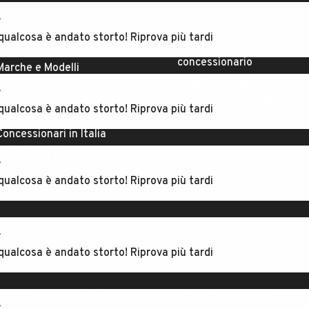
r
ESPLORA
AREA BUSINESS
qualcosa è andato storto! Riprova più tardi
Annunci per regione
Registrazione
concessionario
Marche e Modelli
Area Business
Tutte le auto usate
r
Multigestionale Motori
qualcosa è andato storto! Riprova più tardi
Tipi di veicoli
Concessionari in Italia
Articoli del Magazine
r
Valutazione auto
qualcosa è andato storto! Riprova più tardi
SEGUICI
r
qualcosa è andato storto! Riprova più tardi
Copyright © 2023 Marktplaats B.V. Tutti i diritti riservati.
r
Marktplaats B.V. - P.IVA 803.603.307.B.01